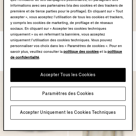
informations avec ses partenaires (via des cookies et des trackers de
première et de tierce parties pour le profilage). En cliquant sur « Tout
accepter », vous acceptez l’utilisation de tous les cookies et trackers,
y compris les cookies de marketing, de profilage et de réseaux
sociaux. En cliquant sur « Accepter les cookies techniques
uniquement » ou en refermant la bannière, vous acceptez
Lunettes de Soleil
Polo en Coton et Soie Blanc
uniquement l’utilisation des cookies techniques. Vous pouvez
Orizzonte I en Métal et
CHF910.0
personnaliser vos choix dans les « Paramètres de cookies ». Pour en
Acétate Marron Havane
savoir plus, veuillez consulter la
politique des cookies
et la
politique
CHF375.0
de confidentialité
.
Accepter Tous les Cookies
Paramètres des Cookies
Accepter Uniquement les Cookies Techniques