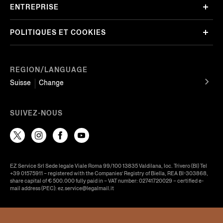
ENTREPRISE
POLITIQUES ET COOKIES
REGION/LANGUAGE
Suisse
Change
SUIVEZ-NOUS
EZ Service Srl Sede legale Viale Roma 99/100 13835 Valdilana, loc. Trivero (BI) Tel
+39 01575911 – registered with the Companies’ Registry of Biella, REA BI-303868,
share capital of € 500.000 fully paid in – VAT number: 02741720029 – certified e-
mail address (PEC): ez.service@legalmail.it