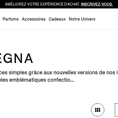
AMÉLIOREZ VOTRE EXPÉRIENCE D’ACHAT.
INSCRIVEZ-VOUS.
Luxembourg
Netherlands
Parfums
Accessoires
Cadeaux
Notre Univers
Norway
Poland
Portugal
Romania
EGNA
Slovakia
Slovenia
ièces simples grâce aux nouvelles versions de nos 
Spain
es emblématiques confectio...
Sweden
Switzerland
Turkey
United Kingdom