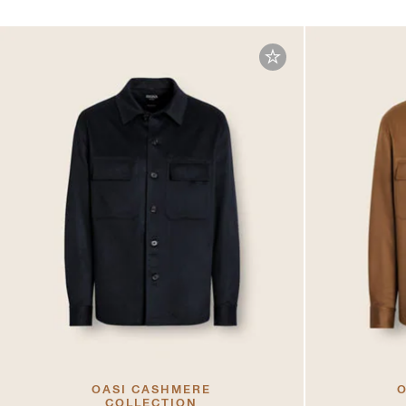
OASI CASHMERE
O
COLLECTION