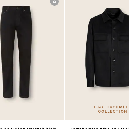
OASI CASHME
COLLECTION