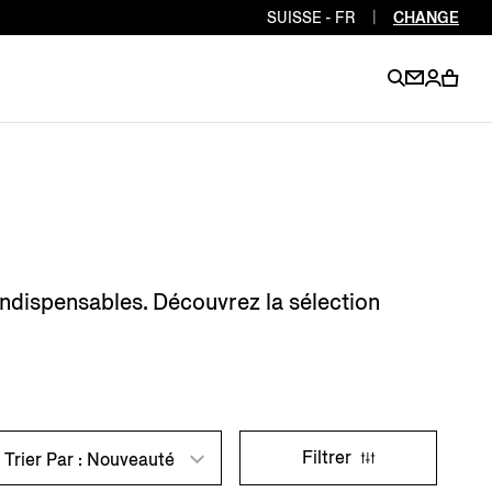
SUISSE - FR
|
CHANGE
EN
EN
EN
EN
PT
EN
EN
EN
EN
indispensables. Découvrez la sélection
ES
EN
EN
DE
FR
IT
EN
EN
Filtrer
Trier Par : Nouveauté
EN