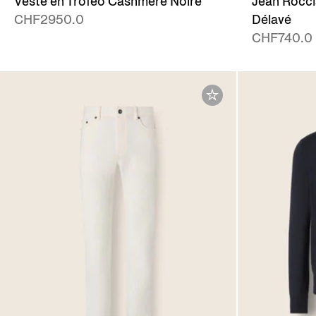
Veste en Trofeo Cashmere Noire
Jean Rocci
CHF2950.0
Délavé
CHF740.0