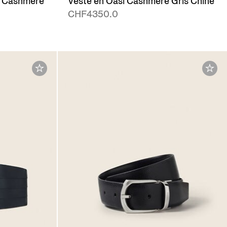
i Cashmere
Veste en Oasi Cashmere Gris Chiné
CHF4350.0