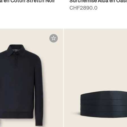
a en Coton Stretch Noir
Surchemise Alba en Oas
CHF2890.0