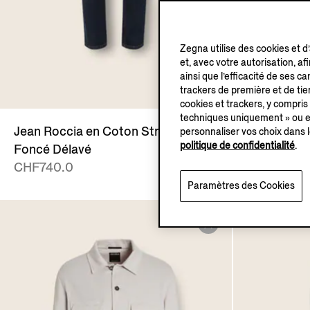
Zegna utilise des cookies et d
et, avec votre autorisation, af
ainsi que l’efficacité de ses 
trackers de première et de tier
cookies et trackers, y compris
techniques uniquement » ou en
Jean Roccia en Coton Stretch Bleu
Jean Rocci
personnaliser vos choix dans l
politique de confidentialité
.
Foncé Délavé
Foncé Dél
CHF740.0
CHF740.0
Paramètres des Cookies