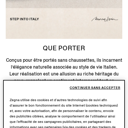
QUE PORTER
Conçus pour être portés sans chaussettes, ils incarnent
l’élégance naturelle associée au style de vie Italien.
Leur réalisation est une allusion au riche héritage du
pays, rappelant un sentiment intemporel tout en
épousant l’élégance moderne : une ode à la splendeur
CONTINUER SANS ACCEPTER
de la tradition sartoriale Italienne.
Zegna utilise des cookies et d’autres technologies de suivi afin
d’assurer le bon fonctionnement du site Internet (cookies techniques)
et, avec votre autorisation, afin de personnaliser le contenu, envoie
Acheter Maintenant
des publicités ciblées, analyse le comportement de l’utilisateur ainsi
que l’efficacité de ses campagnes publicitaires, en partageant des
informations avec ses partenaires (via des cookies et des trackers de