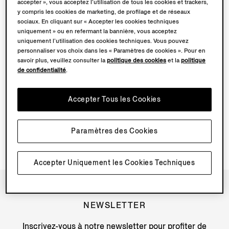
accepter », vous acceptez l’utilisation de tous les cookies et trackers,
y compris les cookies de marketing, de profilage et de réseaux
sociaux. En cliquant sur « Accepter les cookies techniques
QUELLES SONT LES COULEURS DISPONIBLES POUR
uniquement » ou en refermant la bannière, vous acceptez
MOCASSIN POUR LA COLLECTION PRÊT-À-PORTER
uniquement l’utilisation des cookies techniques. Vous pouvez
SS25 ?
personnaliser vos choix dans les « Paramètres de cookies ». Pour en
savoir plus, veuillez consulter la
politique des cookies
et la
politique
LE KIT D’ENTRETIEN TRIPLE STITCH PEUT-IL ÊTRE
de confidentialité
.
VENDU POUR MOCASSIN ? SI OUI, QUELLES PARTIES
DU KIT ?
Accepter Tous les Cookies
COMMENT ENTRETENIR MOCASSIN ?
Paramètres des Cookies
Accepter Uniquement les Cookies Techniques
NEWSLETTER
Inscrivez-vous à notre newsletter pour profiter de