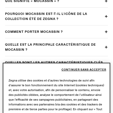
QUE SIGNIFIE « MOCASSIN » ?
POURQUOI MOCASSIN EST-T-IL L’ICÔNE DE LA
COLLECTION ÉTÉ DE ZEGNA ?
COMMENT PORTER MOCASSIN ?
QUELLE EST LA PRINCIPALE CARACTÉRISTIQUE DE
MOCASSIN ?
QUELLES SONT LES AUTRES CARACTÉRISTIQUES CLÉS
DU PRODUIT À NE PAS NÉGLIGER ?
CONTINUER SANS ACCEPTER
QU’EST-CE QUI REND LA SEMELLE DE LA CHAUSSURE
Zegna utilise des cookies et d’autres technologies de suivi afin
CONFORTABLE ET FONCTIONNELLE ?
d’assurer le bon fonctionnement du site Internet (cookies techniques)
et, avec votre autorisation, afin de personnaliser le contenu, envoie
des publicités ciblées, analyse le comportement de l’utilisateur ainsi
COMMENT « MOCASSIN » VIEILLIT-IL ?
que l’efficacité de ses campagnes publicitaires, en partageant des
informations avec ses partenaires (via des cookies et des trackers de
première et de tierce parties pour le profilage). En cliquant sur « Tout
MOCASSIN EST-IL FABRIQUÉ EN ITALIE ?