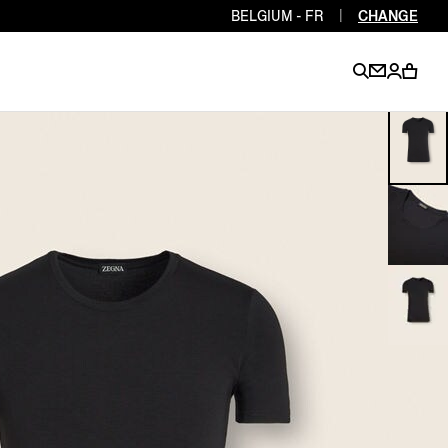
BELGIUM - FR
|
CHANGE
EN
EN
EN
EN
PT
EN
EN
EN
EN
ES
EN
EN
DE
FR
IT
EN
EN
EN