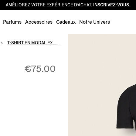
AMÉLIOREZ VOTRE EXPÉRIENCE D’ACHAT.
INSCRIVEZ-VOUS.
Luxembourg
Netherlands
Parfums
Accessoires
Cadeaux
Notre Univers
Norway
Poland
T-SHIRT EN MODAL EX...
Portugal
Romania
€75.00
Slovakia
Slovenia
Spain
Sweden
Switzerland
Turkey
United Kingdom