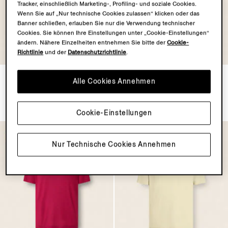
Tracker, einschließlich Marketing-, Profiling- und soziale Cookies.
Wenn Sie auf „Nur technische Cookies zulassen“ klicken oder das
Banner schließen, erlauben Sie nur die Verwendung technischer
Cookies. Sie können Ihre Einstellungen unter „Cookie-Einstellungen“
ändern. Nähere Einzelheiten entnehmen Sie bitte der
Cookie-
Richtlinie
und der
Datenschutzrichtlinie
.
VELLUS AUREUM
VELLUS AUREUM
T-Shirt aus Vellus Aureum in
T-Shirt aus Vellus Aureum in
Alle Cookies Annehmen
Flieder
Olivgrün
€2200.00
€2200.00
Cookie-Einstellungen
Nur Technische Cookies Annehmen