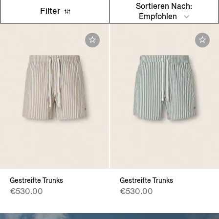
Sortieren Nach:
Filter
Empfohlen
Gestreifte Trunks
Gestreifte Trunks
€530.00
€530.00