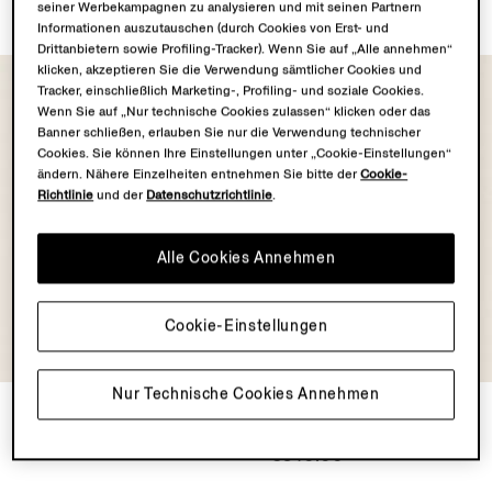
€465.00
€465.00
seiner Werbekampagnen zu analysieren und mit seinen Partnern
Informationen auszutauschen (durch Cookies von Erst- und
Drittanbietern sowie Profiling-Tracker). Wenn Sie auf „Alle annehmen“
klicken, akzeptieren Sie die Verwendung sämtlicher Cookies und
Tracker, einschließlich Marketing-, Profiling- und soziale Cookies.
Wenn Sie auf „Nur technische Cookies zulassen“ klicken oder das
Banner schließen, erlauben Sie nur die Verwendung technischer
Cookies. Sie können Ihre Einstellungen unter „Cookie-Einstellungen“
ändern. Nähere Einzelheiten entnehmen Sie bitte der
Cookie-
Richtlinie
und der
Datenschutzrichtlinie
.
Alle Cookies Annehmen
Cookie-Einstellungen
Nur Technische Cookies Annehmen
Gestreifte Trunks
Rio Trunks mit ZEGNA 232
Road Brand Mark
€465.00
€540.00