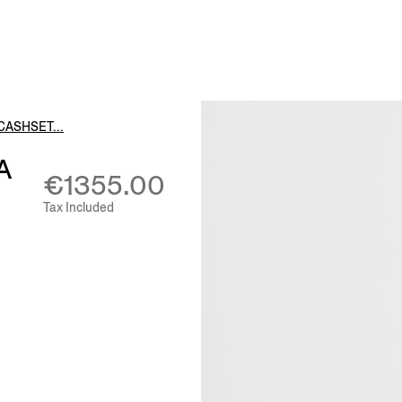
Luxembourg
Netherlands
Norway
Poland
CASHSET...
Portugal
A
Romania
€1355.00
Slovakia
Tax Included
Slovenia
Spain
Sweden
Switzerland
Turkey
United Kingdom