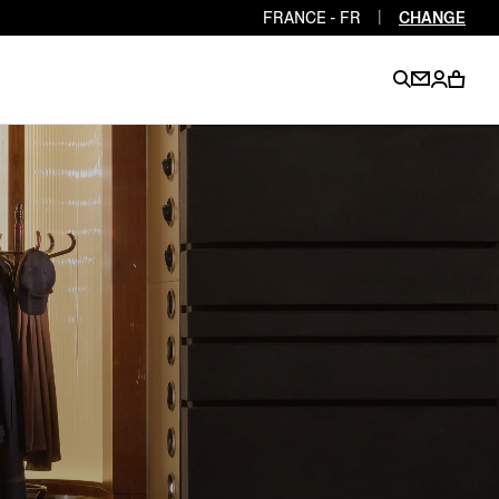
FRANCE - FR
|
CHANGE
EN
EN
EN
EN
PT
EN
EN
EN
EN
ES
EN
EN
DE
FR
IT
EN
EN
EN