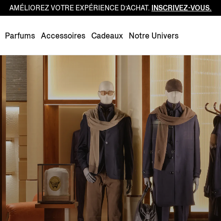
AMÉLIOREZ VOTRE EXPÉRIENCE D’ACHAT.
INSCRIVEZ-VOUS.
Luxembourg
Netherlands
Parfums
Accessoires
Cadeaux
Notre Univers
Norway
Poland
Portugal
Romania
Slovakia
Slovenia
Spain
Sweden
Switzerland
Turkey
United Kingdom