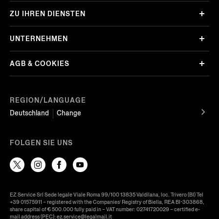
ZU IHREN DIENSTEN
UNTERNEHMEN
AGB & COOKIES
REGION/LANGUAGE
Deutschland
Change
FOLGEN SIE UNS
EZ Service Srl Sede legale Viale Roma 99/100 13835 Valdilana, loc. Trivero (BI) Tel
+39 01575911 – registered with the Companies’ Registry of Biella, REA BI-303868,
share capital of € 500.000 fully paid in – VAT number: 02741720029 – certified e-
mail address (PEC): ez.service@legalmail.it