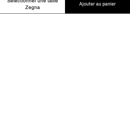
Sélectionner une taille
Ajouter au panier
Inscrivez-vous à notre newsletter pour profiter de
Zegna
contenus, d’offres et de services exclusifs et découvrir
nos articles en avant-première.
39 - 42
43 - 46
LA BOUTIQUE LA PLUS PROCHE