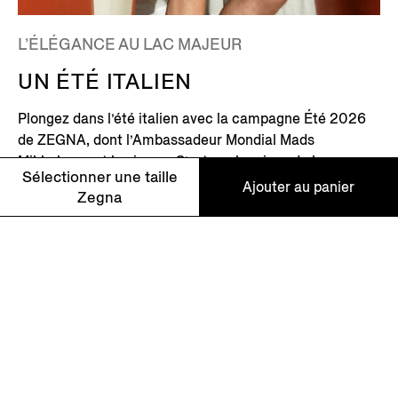
L’ÉLÉGANCE AU LAC MAJEUR
UN ÉTÉ ITALIEN
Plongez dans l’été italien avec la campagne Été 2026
de ZEGNA, dont l’Ambassadeur Mondial Mads
Mikkelsen est le visage. C’est sur les rives du lac
Sélectionner une taille
Majeur, dans le nord de l’Italie, où de pittoresques
Ajouter au panier
Zegna
villages parsèment l’horizon alpin, que la famille Zegna
revient chaque été.
110
En Savoir Plus