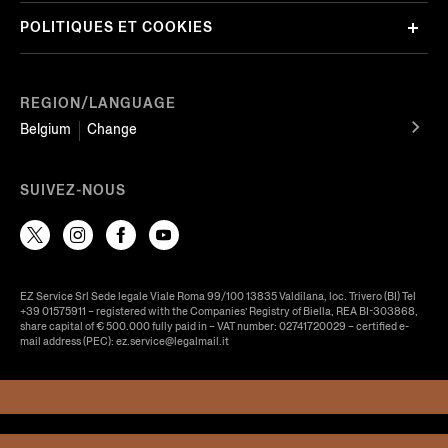
POLITIQUES ET COOKIES
REGION/LANGUAGE
Belgium
Change
SUIVEZ-NOUS
EZ Service Srl Sede legale Viale Roma 99/100 13835 Valdilana, loc. Trivero (BI) Tel
+39 01575911 – registered with the Companies’ Registry of Biella, REA BI-303868,
share capital of € 500.000 fully paid in – VAT number: 02741720029 – certified e-
mail address (PEC): ez.service@legalmail.it