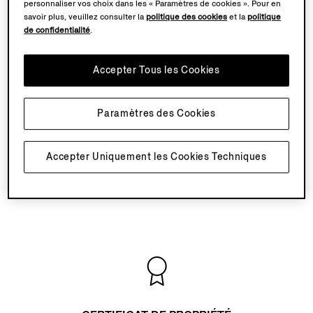
personnaliser vos choix dans les « Paramètres de cookies ». Pour en
savoir plus, veuillez consulter la
politique des cookies
et la
politique
ACTIVER VOTRE PASSEPORT
de confidentialité
.
Cliquez sur « Activate Passeport ». Si vous
Accepter Tous les Cookies
avez déjà un compte ZEGNA sur zegna.com,
vous pouvez vous connecter avec les
mêmes identifiants. Sinon, procédez à votre
Paramètres des Cookies
enregistrement en remplissant les champs
obligatoires et en choisissant un mot de
Accepter Uniquement les Cookies Techniques
passe.