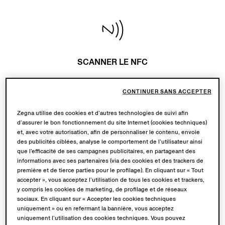
SCANNER LE NFC
À l’aide de votre smartphone, scannez le tag
CONTINUER SANS ACCEPTER
NFC situé sur l’article pour activer la lecture
NFC. Vous accéderez alors à la page du
Zegna utilise des cookies et d’autres technologies de suivi afin
produit, où vous trouverez toutes les
d’assurer le bon fonctionnement du site Internet (cookies techniques)
et, avec votre autorisation, afin de personnaliser le contenu, envoie
informations relatives à votre article.
des publicités ciblées, analyse le comportement de l’utilisateur ainsi
que l’efficacité de ses campagnes publicitaires, en partageant des
informations avec ses partenaires (via des cookies et des trackers de
première et de tierce parties pour le profilage). En cliquant sur « Tout
accepter », vous acceptez l’utilisation de tous les cookies et trackers,
y compris les cookies de marketing, de profilage et de réseaux
sociaux. En cliquant sur « Accepter les cookies techniques
uniquement » ou en refermant la bannière, vous acceptez
uniquement l’utilisation des cookies techniques. Vous pouvez