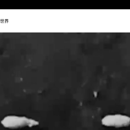
Luxembourg
Netherlands
世界
Norway
Poland
Portugal
Romania
Slovakia
Slovenia
Spain
Sweden
Switzerland
Turkey
United Kingdom