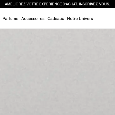
AMÉLIOREZ VOTRE EXPÉRIENCE D’ACHAT.
INSCRIVEZ-VOUS.
Luxembourg
Netherlands
Parfums
Accessoires
Cadeaux
Notre Univers
Norway
Poland
Portugal
Romania
Slovakia
Slovenia
Spain
Sweden
Switzerland
Turkey
United Kingdom