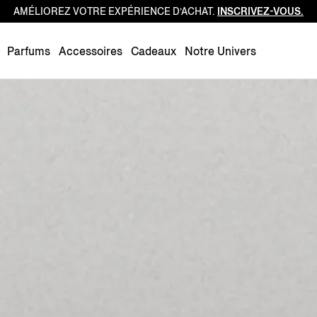
AMÉLIOREZ VOTRE EXPÉRIENCE D’ACHAT.
INSCRIVEZ-VOUS.
Luxembourg
Netherlands
Parfums
Accessoires
Cadeaux
Notre Univers
Norway
Poland
Portugal
Romania
Slovakia
Slovenia
Spain
Sweden
Switzerland
Turkey
United Kingdom