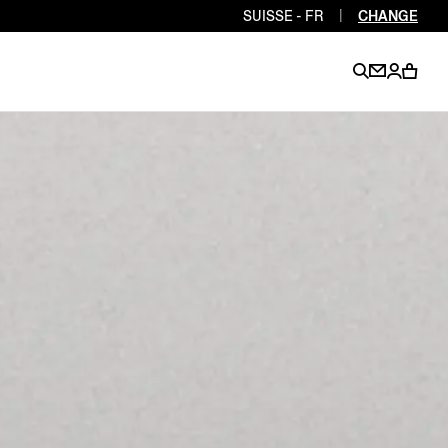
SUISSE - FR
|
CHANGE
EN
EN
EN
EN
PT
EN
EN
EN
EN
ES
EN
EN
DE
FR
IT
EN
EN
EN