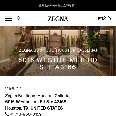
提升您的购物体验。
立即注册。
ZEGNA BOUTIQUE (HOUSTON GALLERIA)
5015 WESTHEIMER RD
STE A3166
精品店详情
Zegna Boutique (Houston Galleria)
5015 Westheimer Rd Ste A3166
Houston, TX, UNITED STATES
+1 713-960-0159