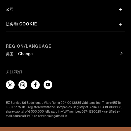
公司
法务和 COOKIE
REGION/LANGUAGE
美国
Change
关注我们
EZ Service Srl Sede legale Viale Roma 99/100 13835 Valdilana, loc. Trivero (BI) Tel
+39 01575911 – registered with the Companies’ Registry of Biella, REA BI-303868,
share capital of € 500.000 fully paid in – VAT number: 02741720029 – certified e-
mail address (PEC): ez.service@legalmail.it