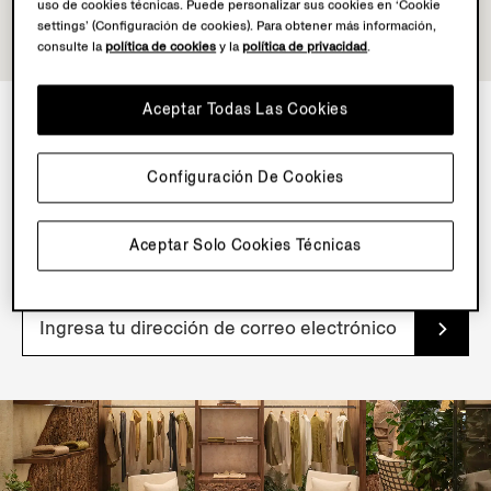
uso de cookies técnicas. Puede personalizar sus cookies en ‘Cookie
settings’ (Configuración de cookies). Para obtener más información,
consulte la
política de cookies
y la
política de privacidad
.
Aceptar Todas Las Cookies
BOLETÍN DE INFORMACIÓN
Configuración De Cookies
Suscríbete a nuestro boletín de noticias para obtener
contenido, ofertas y servicios exclusivos y acceso
Aceptar Solo Cookies Técnicas
anticipado a nuestros productos.