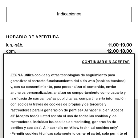
Indicaciones
HORARIO DE APERTURA
lun.-sáb.
11.00-19.00
dom.
12.00-18.00
Hoy
Abierta hasta las 19:00
CONTINUAR SIN ACEPTAR
SERVICIOS DISPONIBLES
ZEGNA utiliza cookies y otras tecnologías de seguimiento para
garantizar el correcto funcionamiento del sitio web (cookies técnicas)
Envío a boutique no disponible.
y, con su consentimiento, para personalizar el contenido, enviar
anuncios personalizados, analizar su comportamiento como usuario y
la eficacia de sus campañas publicitarias, compartir cierta información
con socios (a través de cookies de propias y de terceros y
rastreadores para la generación de perfiles). Al hacer clic en ‘Accept
all’ (Acepto todo), usted acepta el uso de todas las cookies y los
rastreadores, incluidas las cookies de marketing, generación de
perfiles y sociales). Al hacer clic en ‘Allow technical cookies only’
(Permitir cookies técnicas solamente) o cerrar el cartel, solo permite el