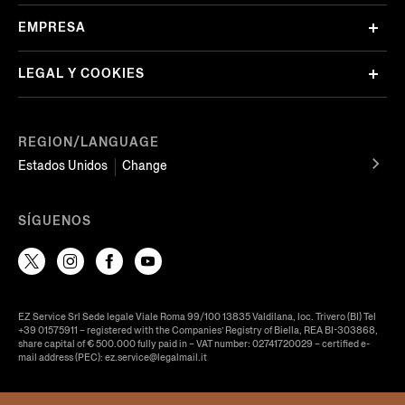
EMPRESA
LEGAL Y COOKIES
REGION/LANGUAGE
Estados Unidos
Change
SÍGUENOS
EZ Service Srl Sede legale Viale Roma 99/100 13835 Valdilana, loc. Trivero (BI) Tel
+39 01575911 – registered with the Companies’ Registry of Biella, REA BI-303868,
share capital of € 500.000 fully paid in – VAT number: 02741720029 – certified e-
mail address (PEC): ez.service@legalmail.it