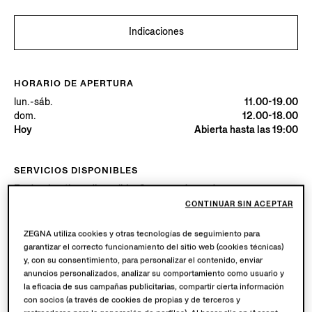
Indicaciones
HORARIO DE APERTURA
lun.-sáb.
11.00-19.00
dom.
12.00-18.00
Hoy
Abierta hasta las 19:00
SERVICIOS DISPONIBLES
Envío a boutique disponible. Conoce más
aquí
.
Devoluciones en boutique disponibles. Conoce más
aquí
.
CONTINUAR SIN ACEPTAR
ZEGNA utiliza cookies y otras tecnologías de seguimiento para
garantizar el correcto funcionamiento del sitio web (cookies técnicas)
Prueba en Boutique
y, con su consentimiento, para personalizar el contenido, enviar
anuncios personalizados, analizar su comportamiento como usuario y
la eficacia de sus campañas publicitarias, compartir cierta información
Programar una Cita
con socios (a través de cookies de propias y de terceros y