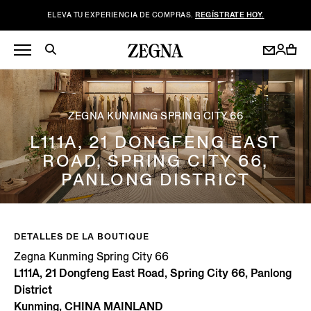
ELEVA TU EXPERIENCIA DE COMPRAS.
REGÍSTRATE HOY.
ZEGNA KUNMING SPRING CITY 66
L111A, 21 DONGFENG EAST
ROAD, SPRING CITY 66,
PANLONG DISTRICT
DETALLES DE LA BOUTIQUE
Zegna Kunming Spring City 66
L111A, 21 Dongfeng East Road, Spring City 66, Panlong
District
Kunming, CHINA MAINLAND