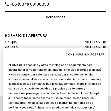
+86 (0871) 68108858
Indicaciones
HORARIO DE APERTURA
lun.-jue.
10.00-22.00
vie.-sáb.
10.00-22.30
dom.
10.00-22.00
CONTINUAR SIN ACEPTAR
Hoy
Abierta hasta las 22:00
ZEGNA utiliza cookies y otras tecnologías de seguimiento para
garantizar el correcto funcionamiento del sitio web (cookies técnicas)
SERVICIOS DISPONIBLES
y, con su consentimiento, para personalizar el contenido, enviar
Envío a boutique no disponible.
anuncios personalizados, analizar su comportamiento como usuario y
Devoluciones en boutique disponibles. Conoce más
aquí
.
la eficacia de sus campañas publicitarias, compartir cierta información
con socios (a través de cookies de propias y de terceros y
rastreadores para la generación de perfiles). Al hacer clic en ‘Accept
all’ (Acepto todo), usted acepta el uso de todas las cookies y los
rastreadores, incluidas las cookies de marketing, generación de
perfiles y sociales). Al hacer clic en ‘Allow technical cookies only’