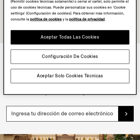
(Permitir cookies técnicas solamente) o cerrar el cartel, solo permite el
uso de cookies técnicas. Puede personalizar sus cookies en ‘Cookie
settings’ (Configuración de cookies). Para obtener más información,
consulte la
política de cookies
y la
política de privacidad
.
Aceptar Todas Las Cookies
Configuración De Cookies
BOLETÍN DE INFORMACIÓN
Aceptar Solo Cookies Técnicas
Suscríbete a nuestro boletín de noticias para obtener
contenido, ofertas y servicios exclusivos y acceso
anticipado a nuestros productos.