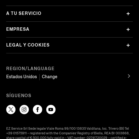
A TU SERVICIO
EMPRESA
LEGAL Y COOKIES
REGION/LANGUAGE
Estados Unidos
Change
SÍGUENOS
EZ Service Srl Sede legale Viale Roma 99/100 13835 Valdilana, loc. Trivero (BI) Tel
+39 01575911 – registered with the Companies’ Registry of Biella, REA BI-303868,
share capital of € 500.000 fully paid in – VAT number: 02741720029 – certified e-