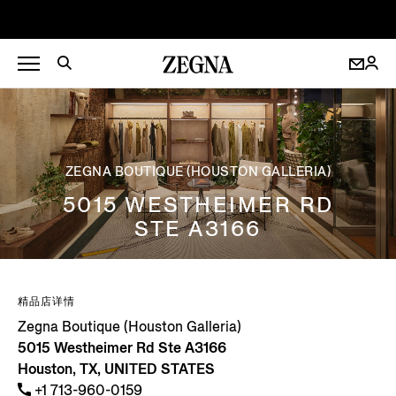
ZEGNA BOUTIQUE (HOUSTON GALLERIA)
5015 WESTHEIMER RD
STE A3166
精品店详情
Zegna Boutique (Houston Galleria)
5015 Westheimer Rd Ste A3166
Houston, TX, UNITED STATES
+1 713-960-0159