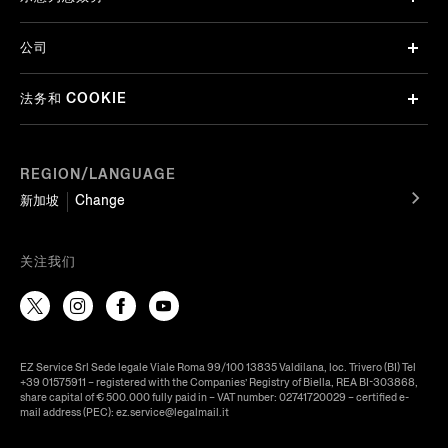
公司
法务和 COOKIE
REGION/LANGUAGE
新加坡
Change
关注我们
EZ Service Srl Sede legale Viale Roma 99/100 13835 Valdilana, loc. Trivero (BI) Tel
+39 01575911 – registered with the Companies’ Registry of Biella, REA BI-303868,
share capital of € 500.000 fully paid in – VAT number: 02741720029 – certified e-
mail address (PEC): ez.service@legalmail.it