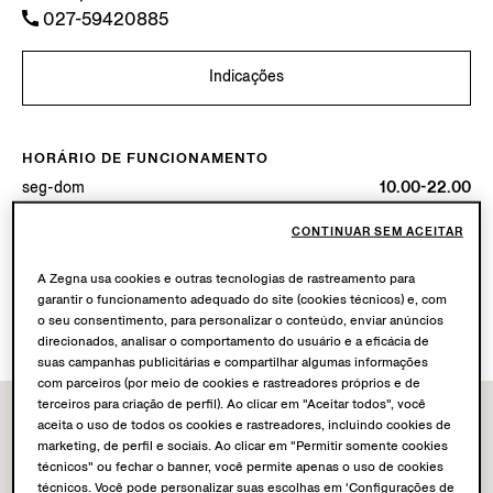
027-59420885
Indicações
HORÁRIO DE FUNCIONAMENTO
seg-dom
10.00-22.00
Hoje
Aberta até 22:00
CONTINUAR SEM ACEITAR
SERVIÇOS DISPONÍVEIS
A Zegna usa cookies e outras tecnologias de rastreamento para
garantir o funcionamento adequado do site (cookies técnicos) e, com
Entrega em boutique não disponível.
o seu consentimento, para personalizar o conteúdo, enviar anúncios
Devoluções em boutique disponíveis. Saiba mais
aqui
.
direcionados, analisar o comportamento do usuário e a eficácia de
suas campanhas publicitárias e compartilhar algumas informações
com parceiros (por meio de cookies e rastreadores próprios e de
terceiros para criação de perfil). Ao clicar em "Aceitar todos", você
aceita o uso de todos os cookies e rastreadores, incluindo cookies de
marketing, de perfil e sociais. Ao clicar em "Permitir somente cookies
técnicos" ou fechar o banner, você permite apenas o uso de cookies
técnicos. Você pode personalizar suas escolhas em 'Configurações de