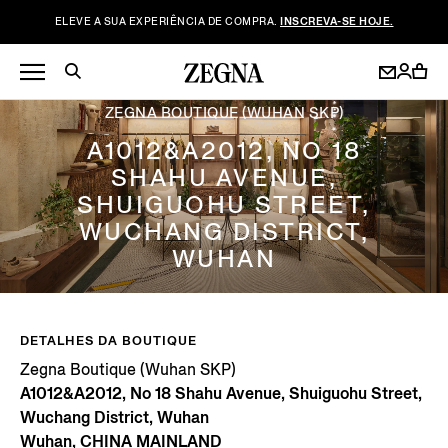
ELEVE A SUA EXPERIÊNCIA DE COMPRA.
INSCREVA-SE HOJE.
ZEGNA BOUTIQUE (WUHAN SKP)
A1012&A2012, NO 18
SHAHU AVENUE,
SHUIGUOHU STREET,
WUCHANG DISTRICT,
WUHAN
DETALHES DA BOUTIQUE
Zegna Boutique (Wuhan SKP)
A1012&A2012, No 18 Shahu Avenue, Shuiguohu Street,
Wuchang District, Wuhan
Wuhan, CHINA MAINLAND