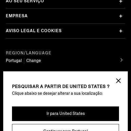
AO SEU SERVIÇO
EMPRESA
AVISO LEGAL E COOKIES
REGION/LANGUAGE
Portugal
Change
SIGA-NOS
PESQUISAR A PARTIR DE
UNITED STATES ?
Clique abaixo se desejar alterar a sua localização:
EZ Service Srl Sede legale Viale Roma 99/100 13835 Valdilana, loc. Trivero (BI) Tel
Ir para
United States
+39 01575911 – registered with the Companies’ Registry of Biella, REA BI-303868,
share capital of € 500.000 fully paid in – VAT number: 02741720029 – certified e-
mail address (PEC): ez.service@legalmail.it