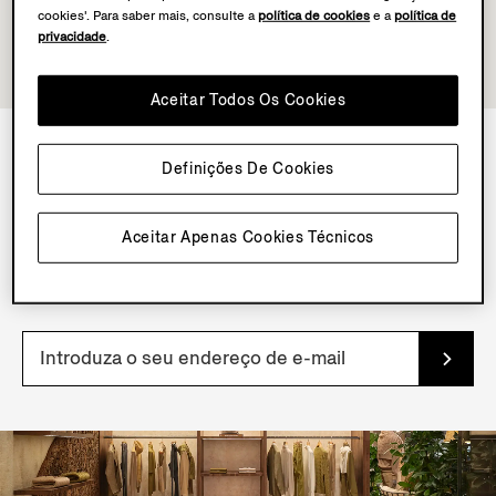
cookies'. Para saber mais, consulte a
política de cookies
e a
política de
privacidade
.
Aceitar Todos Os Cookies
Definições De Cookies
NEWSLETTER
Registe-se para receber a nossa newsletter para obter
Aceitar Apenas Cookies Técnicos
conteúdo, ofertas e serviços exclusivos e ser o primeiro
a conhecer os produtos.