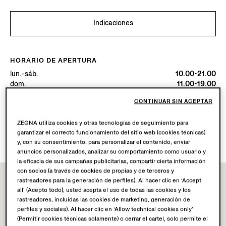
Indicaciones
HORARIO DE APERTURA
lun.-sáb.
10.00-21.00
dom.
11.00-19.00
Hoy
Abierta hasta las 21:00
CONTINUAR SIN ACEPTAR
SERVICIOS DISPONIBLES
ZEGNA utiliza cookies y otras tecnologías de seguimiento para
garantizar el correcto funcionamiento del sitio web (cookies técnicas)
Envío a boutique no disponible.
y, con su consentimiento, para personalizar el contenido, enviar
anuncios personalizados, analizar su comportamiento como usuario y
la eficacia de sus campañas publicitarias, compartir cierta información
con socios (a través de cookies de propias y de terceros y
rastreadores para la generación de perfiles). Al hacer clic en ‘Accept
all’ (Acepto todo), usted acepta el uso de todas las cookies y los
rastreadores, incluidas las cookies de marketing, generación de
perfiles y sociales). Al hacer clic en ‘Allow technical cookies only’
(Permitir cookies técnicas solamente) o cerrar el cartel, solo permite el