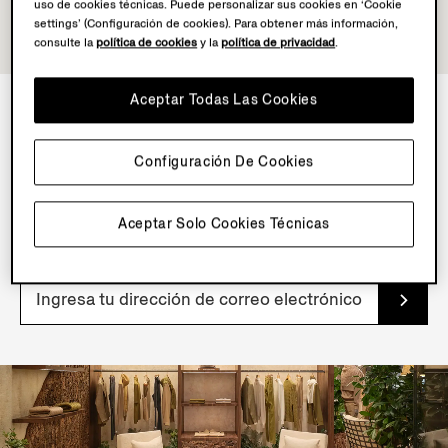
uso de cookies técnicas. Puede personalizar sus cookies en ‘Cookie
settings’ (Configuración de cookies). Para obtener más información,
consulte la
política de cookies
y la
política de privacidad
.
Aceptar Todas Las Cookies
BOLETÍN DE INFORMACIÓN
Configuración De Cookies
Suscríbete a nuestro boletín de noticias para obtener
contenido, ofertas y servicios exclusivos y acceso
Aceptar Solo Cookies Técnicas
anticipado a nuestros productos.