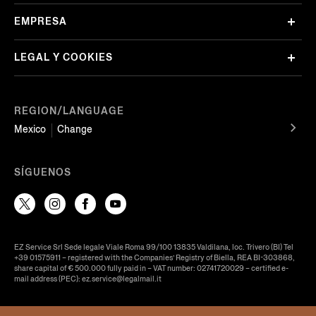
EMPRESA
LEGAL Y COOKIES
REGION/LANGUAGE
Mexico
Change
SÍGUENOS
EZ Service Srl Sede legale Viale Roma 99/100 13835 Valdilana, loc. Trivero (BI) Tel
+39 01575911 – registered with the Companies’ Registry of Biella, REA BI-303868,
share capital of € 500.000 fully paid in – VAT number: 02741720029 – certified e-
mail address (PEC): ez.service@legalmail.it