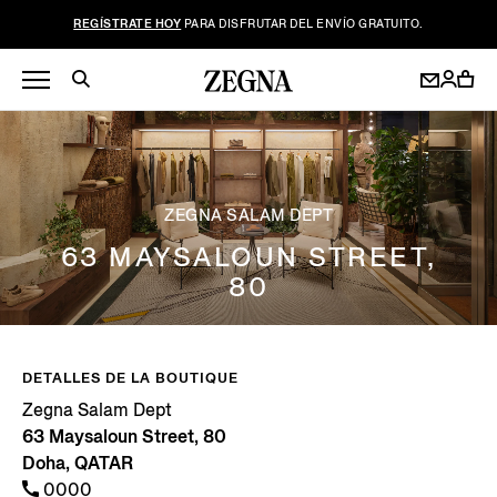
REGÍSTRATE HOY
PARA DISFRUTAR DEL ENVÍO GRATUITO.
ZEGNA SALAM DEPT
63 MAYSALOUN STREET,
80
DETALLES DE LA BOUTIQUE
Zegna Salam Dept
63 Maysaloun Street, 80
Doha, QATAR
0000