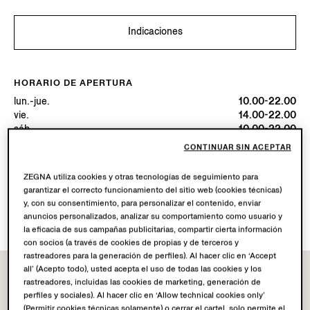
Indicaciones
HORARIO DE APERTURA
lun.-jue.
10.00-22.00
vie.
14.00-22.00
sáb.
10.00-22.00
dom.
10.00-00.00
CONTINUAR SIN ACEPTAR
Hoy
Abierta hasta las 22:00
ZEGNA utiliza cookies y otras tecnologías de seguimiento para
garantizar el correcto funcionamiento del sitio web (cookies técnicas)
SERVICIOS DISPONIBLES
y, con su consentimiento, para personalizar el contenido, enviar
Envío a boutique no disponible.
anuncios personalizados, analizar su comportamiento como usuario y
la eficacia de sus campañas publicitarias, compartir cierta información
con socios (a través de cookies de propias y de terceros y
rastreadores para la generación de perfiles). Al hacer clic en ‘Accept
all’ (Acepto todo), usted acepta el uso de todas las cookies y los
rastreadores, incluidas las cookies de marketing, generación de
perfiles y sociales). Al hacer clic en ‘Allow technical cookies only’
(Permitir cookies técnicas solamente) o cerrar el cartel, solo permite el