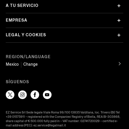
A TU SERVICIO
EMPRESA
LEGAL Y COOKIES
REGION/LANGUAGE
Mexico
Change
SÍGUENOS
EZ Service Srl Sede legale Viale Roma 99/100 13835 Valdilana, loc. Trivero (BI) Tel
+39 01575911 – registered with the Companies’ Registry of Biella, REA BI-303868,
share capital of € 500.000 fully paid in – VAT number: 02741720029 – certified e-
mail address (PEC): ez.service@legalmail.it