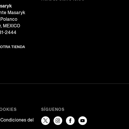
saryk
ente Masaryk
 Polanco
y, MEXICO
281-2444
 OTRA TIENDA
COOKIES
SÍGUENOS
 Condiciones del