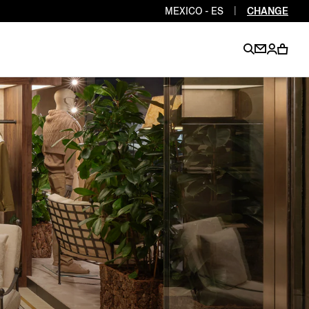
MEXICO - ES
|
CHANGE
EN
EN
EN
EN
PT
EN
EN
EN
EN
ES
EN
EN
DE
FR
IT
EN
EN
EN