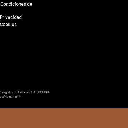
 Condiciones de
 Privacidad
 Cookies
’ Registry of Biella, REA BI-303868,
ice@legalmail.it