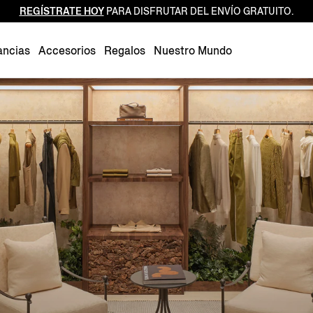
REGÍSTRATE HOY
PARA DISFRUTAR DEL ENVÍO GRATUITO.
Luxembourg
Netherlands
ancias
Accesorios
Regalos
Nuestro Mundo
Norway
Poland
Portugal
Romania
Slovakia
Slovenia
Spain
Sweden
Switzerland
Turkey
United Kingdom