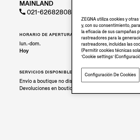
MAINLAND
021-62682808
ZEGNA utiliza cookies y otras 
y, con su consentimiento, par
la eficacia de sus campañas pu
HORARIO DE APERTURA
rastreadores para la generación
lun.-dom.
rastreadores, incluidas las coo
Hoy
A
(Permitir cookies técnicas sol
‘Cookie settings’ (Configurac
SERVICIOS DISPONIBLES
Configuración De Cookies
Envío a boutique no disponible.
Devoluciones en boutique disponibles. Conoce más
a