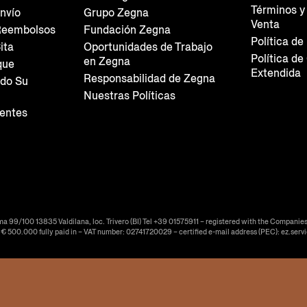
Términos y
nvío
Grupo Zegna
Venta
Reembolsos
Fundación Zegna
Política de
ita
Oportunidades de Trabajo
Política de
en Zegna
que
Extendida
Responsabilidad de Zegna
do Su
Nuestras Políticas
entes
ma 99/100 13835 Valdilana, loc. Trivero (BI) Tel +39 01575911 – registered with the Companies
f € 500.000 fully paid in – VAT number: 02741720029 – certified e-mail address (PEC): ez.serv