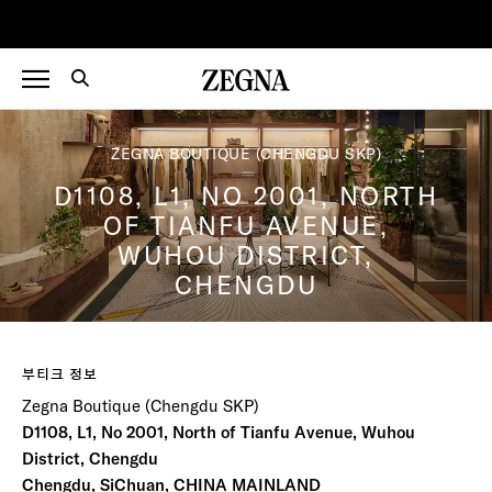
ZEGNA BOUTIQUE (CHENGDU SKP)
D1108, L1, NO 2001, NORTH
OF TIANFU AVENUE,
WUHOU DISTRICT,
CHENGDU
부티크 정보
Zegna Boutique (Chengdu SKP)
D1108, L1, No 2001, North of Tianfu Avenue, Wuhou
District, Chengdu
Chengdu, SiChuan, CHINA MAINLAND