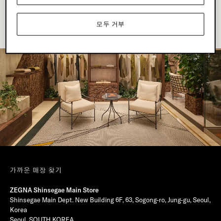
모두 거부
가까운 매장 찾기
ZEGNA Shinsegae Main Store
Shinsegae Main Dept. New Building 6F, 63, Sogong-ro, Jung-gu, Seoul,
Korea
Seoul, SOUTH KOREA