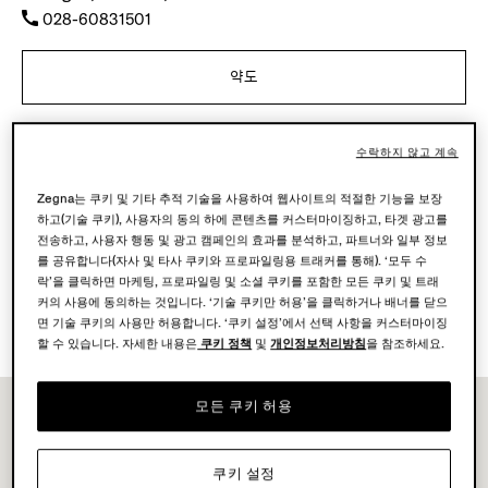
028-60831501
약도
수락하지 않고 계속
영업시간
월-일
10.00-22.00
Zegna는 쿠키 및 기타 추적 기술을 사용하여 웹사이트의 적절한 기능을 보장
오늘
폐장 시간 22:00
하고(기술 쿠키), 사용자의 동의 하에 콘텐츠를 커스터마이징하고, 타겟 광고를
전송하고, 사용자 행동 및 광고 캠페인의 효과를 분석하고, 파트너와 일부 정보
를 공유합니다(자사 및 타사 쿠키와 프로파일링용 트래커를 통해). ‘모두 수
이용 가능한 서비스
락’을 클릭하면 마케팅, 프로파일링 및 소셜 쿠키를 포함한 모든 쿠키 및 트래
부티크 배송 불가입니다.
커의 사용에 동의하는 것입니다. ‘기술 쿠키만 허용’을 클릭하거나 배너를 닫으
부티크 반품 가능.
면 기술 쿠키의 사용만 허용합니다. ‘쿠키 설정’에서 선택 사항을 커스터마이징
할 수 있습니다. 자세한 내용은
쿠키 정책
및
개인정보처리방침
을 참조하세요.
모든 쿠키 허용
쿠키 설정