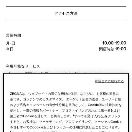
アクセス方法
営業時間
月-日
10.00-19.00
今日
閉店時刻 19:00
利用可能なサービス
ブティック配送をご利用いただけます。詳しくは
こちら
。
ブティックでの返品が可能です。詳しくは
こちら
。
承諾せずに続行する
ZEGNAは、ウェブサイトの適切な機能の保証、ならびに、お客様の同意に
基づき、コンテンツのカスタマイズ、 ターゲット広告の送信、ユーザー行動
ブティックで試着
および広告キャンペーンの有効性分析を目的として、Cookie等の追跡技術を
使用し、一部の情報をパートナー（プロファイリングのために第一者および
第三者のCookieを通して）と共有します。「すべてを受け入れる」をクリック
ご予約はこちら
すると、お客様は、マーケティング、プロファイリング、ソーシャルCookie
を含むすべてのcookieおよびトラッカーの使用に同意したことになります。