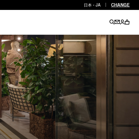
日本 - JA
|
CHANGE
EN
EN
EN
EN
PT
EN
EN
EN
EN
ES
EN
EN
DE
FR
IT
EN
EN
EN