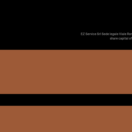
EZ Service Srl Sede legale Viale Ro
share capital o