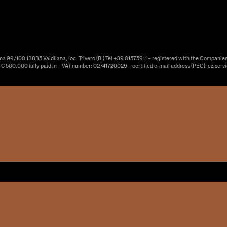
ma 99/100 13835 Valdilana, loc. Trivero (BI) Tel +39 01575911 – registered with the Companies
f € 500.000 fully paid in – VAT number: 02741720029 – certified e-mail address (PEC): ez.serv