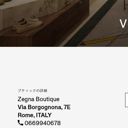
V
ブティックの詳細
Zegna Boutique
Via Borgognona, 7E
Rome, ITALY
0669940678