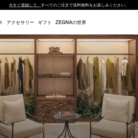
今すぐ登録して、
すべてのご注文で送料無料をお楽しみください。
Luxembourg
Netherlands
ス
アクセサリー
ギフト
ZEGNAの世界
Norway
Poland
Portugal
Romania
Slovakia
Slovenia
Spain
Sweden
Switzerland
Turkey
United Kingdom