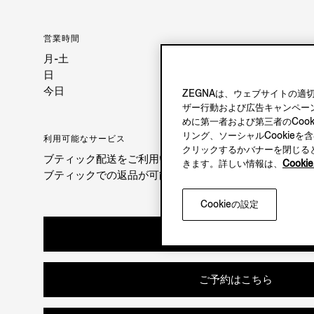
営業時間
月-土
日
今日
ZEGNAは、ウェブサイトの
ザー行動および広告キャンペーン
めに第一者および第三者のCoo
リング、ソーシャルCookieを
利用可能なサービス
クリックするかバナーを閉じると
ブティック配送をご利用いただけます。詳しくは
こちら
きます。詳しい情報は、
Cook
ブティックでの返品が可能です。詳しくは
こちら
。
Cookieの設定
ブティックで試着
ご予約はこちら