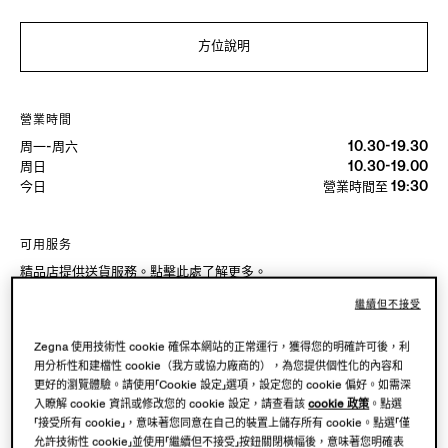
方位說明
營業時間
周一-周六
10.30-19.30
周日
10.30-19.00
今日
營業時間至 19:30
可用服务
精品店提供送貨服務。點擊
此處
了解更多。
精品店接受退貨。點擊
此處
了解更多。
繼續但不接受
Zegna 使用技術性 cookie 確保本網站的正常運行，獲得您的明確許可後，利
在精品店試穿
用分析性和建檔性 cookie（我方或協力廠商的），為您提供個性化的內容和
更好的瀏覽體驗。請使用「Cookie 設定」選項，設定您的 cookie 偏好。如需深
入瞭解 cookie 資訊或修改您的 cookie 設定，請查看該
cookie 政策
。點選
「接受所有 cookie」，意味著您同意在自己的裝置上儲存所有 cookie。點選「僅
安排預約
允許技術性 cookie」並使用「繼續但不接受」按鈕關閉橫幅後，意味著您明確表