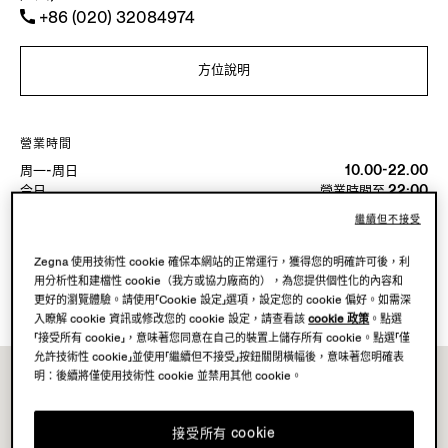
+86 (020) 32084974
方位說明
營業時間
周一-周日
10.00-22.00
今日
營業時間至 22:00
繼續但不接受
可用服务
Zegna 使用技術性 cookie 確保本網站的正常運行，獲得您的明確許可後，利
精品店不提供送貨服務。
用分析性和建檔性 cookie（我方或協力廠商的），為您提供個性化的內容和
精品店接受退貨。點擊
此處
了解更多。
更好的瀏覽體驗。請使用「Cookie 設定」選項，設定您的 cookie 偏好。如需深
入瞭解 cookie 資訊或修改您的 cookie 設定，請查看該
cookie 政策
。點選
「接受所有 cookie」，意味著您同意在自己的裝置上儲存所有 cookie。點選「僅
允許技術性 cookie」並使用「繼續但不接受」按鈕關閉橫幅後，意味著您明確表
明：後續將僅使用技術性 cookie 並禁用其他 cookie。
接受所有 cookie