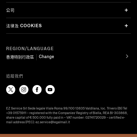
公司
法律及 COOKIES
REGION/LANGUAGE
Change
香港特别行政區
追蹤我們
EZ Service Srl Sede legale Viale Roma 99/100 13835 Valdilana, loc. Trivero (BI) Tel
+39 01575911 – registered with the Companies’ Registry of Biella, REA BI-303868,
share capital of € 500.000 fully paid in – VAT number: 02741720029 – certified e-
mail address (PEC): ez.service@legalmail.it