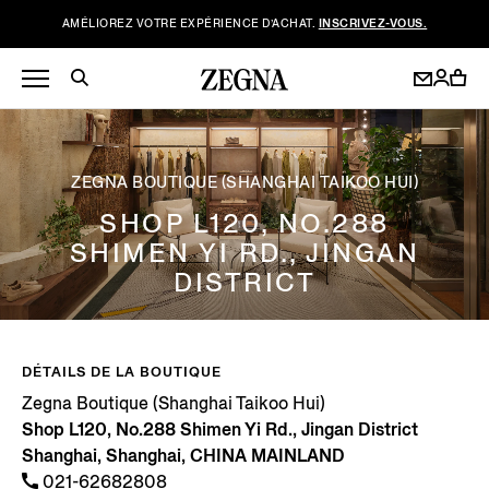
AMÉLIOREZ VOTRE EXPÉRIENCE D’ACHAT.
INSCRIVEZ-VOUS.
ZEGNA BOUTIQUE (SHANGHAI TAIKOO HUI)
SHOP L120, NO.288
SHIMEN YI RD., JINGAN
DISTRICT
DÉTAILS DE LA BOUTIQUE
Zegna Boutique (Shanghai Taikoo Hui)
Shop L120, No.288 Shimen Yi Rd., Jingan District
Shanghai, Shanghai, CHINA MAINLAND
021-62682808