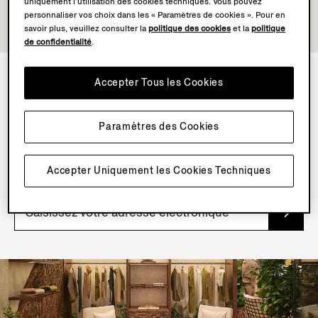
uniquement l’utilisation des cookies techniques. Vous pouvez
personnaliser vos choix dans les « Paramètres de cookies ». Pour en
savoir plus, veuillez consulter la
politique des cookies
et la
politique
de confidentialité
.
Accepter Tous les Cookies
NEWSLETTER
Paramètres des Cookies
Inscrivez-vous à notre newsletter pour profiter de
contenus, d’offres et de services exclusifs et découvrir
nos articles en avant-première.
Accepter Uniquement les Cookies Techniques