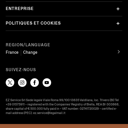
ENTREPRISE
POLITIQUES ET COOKIES
REGION/LANGUAGE
France
Change
SUIVEZ-NOUS
EZ Service Srl Sede legale Viale Roma 99/100 13835 Valdilana, loc. Trivero (BI) Tel
+39 01575911 – registered with the Companies’ Registry of Biella, REA BI-303868,
share capital of € 500.000 fully paid in – VAT number: 02741720029 – certified e-
mail address (PEC): ez.service@legalmail.it