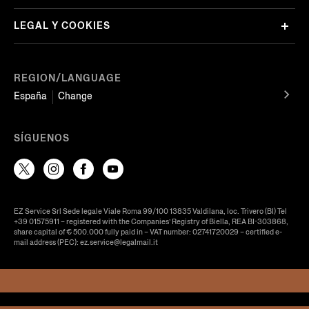
LEGAL Y COOKIES
REGION/LANGUAGE
España
Change
SÍGUENOS
EZ Service Srl Sede legale Viale Roma 99/100 13835 Valdilana, loc. Trivero (BI) Tel
+39 01575911 – registered with the Companies’ Registry of Biella, REA BI-303868,
share capital of € 500.000 fully paid in – VAT number: 02741720029 – certified e-
mail address (PEC): ez.service@legalmail.it