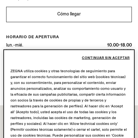
Cómo llegar
HORARIO DE APERTURA
lun.-mié.
10.00-18.00
jue.
10.00-19.00
vie.-sáb.
10.00-18.00
CONTINUAR SIN ACEPTAR
Hoy
Cerrado
ZEGNA utiliza cookies y otras tecnologías de seguimiento para
garantizar el correcto funcionamiento del sitio web (cookies técnicas)
SERVICIOS DISPONIBLES
y, con su consentimiento, para personalizar el contenido, enviar
anuncios personalizados, analizar su comportamiento como usuario y
Envío a boutique no disponible.
la eficacia de sus campañas publicitarias, compartir cierta información
con socios (a través de cookies de propias y de terceros y
rastreadores para la generación de perfiles). Al hacer clic en ‘Accept
all’ (Acepto todo), usted acepta el uso de todas las cookies y los
rastreadores, incluidas las cookies de marketing, generación de
perfiles y sociales). Al hacer clic en ‘Allow technical cookies only’
(Permitir cookies técnicas solamente) o cerrar el cartel, solo permite el
uso de cookies técnicas. Puede personalizar sus cookies en ‘Cookie