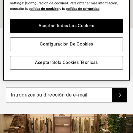
settings’ (Configuración de cookies). Para obtener más información,
consulte la
política de cookies
y la
política de privacidad
.
Aceptar Todas Las Cookies
Configuración De Cookies
NEWSLETTER
Suscríbete a nuestra newsletter para recibir
Aceptar Solo Cookies Técnicas
contenidos, ofertas y servicios exclusivos, además de
acceso prioritario a nuestros productos.