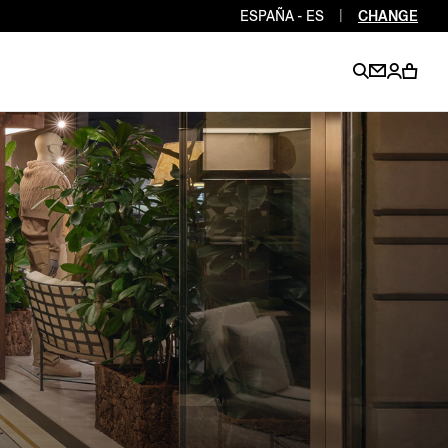
ESPAÑA - ES
|
CHANGE
EN
EN
EN
EN
PT
EN
EN
EN
EN
ES
EN
EN
DE
FR
IT
EN
EN
EN