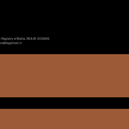
’ Registry of Biella, REA BI-303868,
ice@legalmail.it