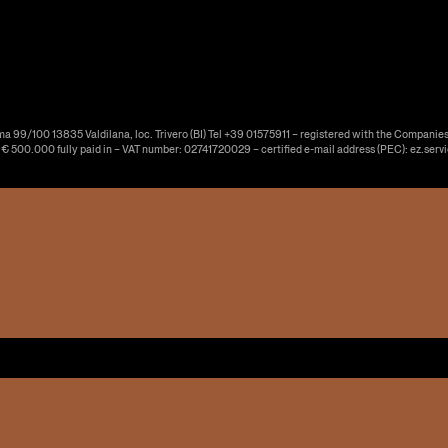
ma 99/100 13835 Valdilana, loc. Trivero (BI) Tel +39 01575911 – registered with the Companies
f € 500.000 fully paid in – VAT number: 02741720029 – certified e-mail address (PEC): ez.serv