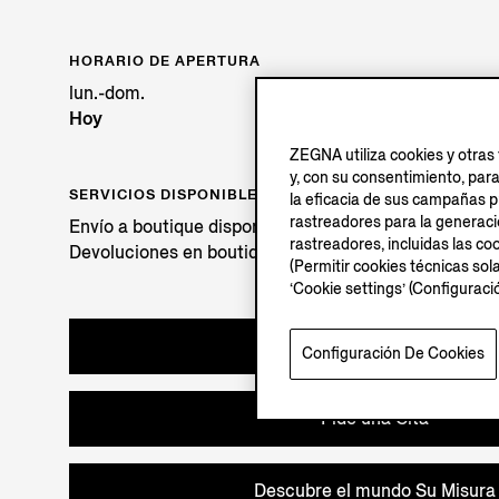
HORARIO DE APERTURA
lun.-dom.
Hoy
A
ZEGNA utiliza cookies y otras 
y, con su consentimiento, par
SERVICIOS DISPONIBLES
la eficacia de sus campañas pu
rastreadores para la generación
Envío a boutique disponible. Descubre más
aquí
.
rastreadores, incluidas las coo
Devoluciones en boutique disponibles. Descubre má
(Permitir cookies técnicas sol
‘Cookie settings’ (Configurac
Prueba en Boutique
Configuración De Cookies
Pide una Cita
Descubre el mundo Su Misura