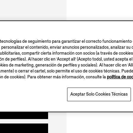
10.00-21.00
bierto hasta las 21:00
tecnologías de seguimiento para garantizar el correcto funcionamiento d
a personalizar el contenido, enviar anuncios personalizados, analizar 
blicitarias, compartir cierta información con socios (a través de cookies
 de perfiles). Al hacer clic en ‘Accept all’ (Acepto todo), usted acepta el
kies de marketing, generación de perfiles y sociales). Al hacer clic en ‘Al
s
aquí
.
amente) o cerrar el cartel, solo permite el uso de cookies técnicas. Pued
ión de cookies). Para obtener más información, consulte la
política de co
Aceptar Solo Cookies Técnicas