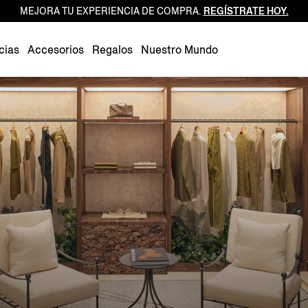
MEJORA TU EXPERIENCIA DE COMPRA.
REGÍSTRATE HOY.
Luxembourg
Netherlands
cias
Accesorios
Regalos
Nuestro Mundo
Norway
Poland
Portugal
Romania
Slovakia
Slovenia
Spain
Sweden
Switzerland
Turkey
United Kingdom