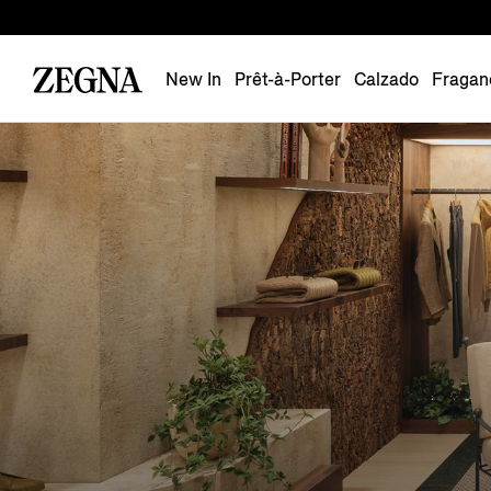
New In
Prêt-à-Porter
Calzado
Fragan