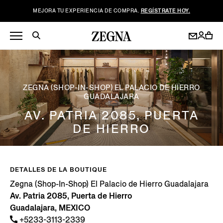
MEJORA TU EXPERIENCIA DE COMPRA.
REGÍSTRATE HOY.
ZEGNA (SHOP-IN-SHOP) EL PALACIO DE HIERRO
GUADALAJARA
AV. PATRIA 2085, PUERTA
DE HIERRO
DETALLES DE LA BOUTIQUE
Zegna (Shop-In-Shop) El Palacio de Hierro Guadalajara
Av. Patria 2085, Puerta de Hierro
Guadalajara, MEXICO
+5233-3113-2339