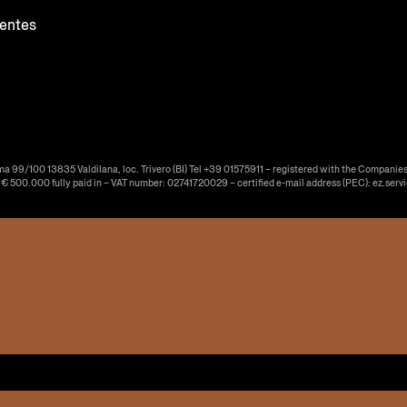
entes
ma 99/100 13835 Valdilana, loc. Trivero (BI) Tel +39 01575911 – registered with the Companies
f € 500.000 fully paid in – VAT number: 02741720029 – certified e-mail address (PEC): ez.serv