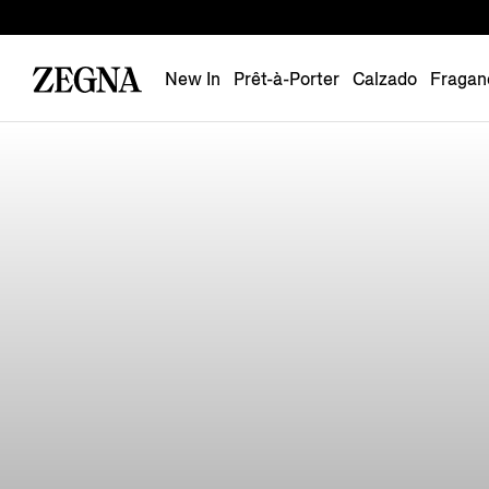
New In
Prêt-à-Porter
Calzado
Fragan