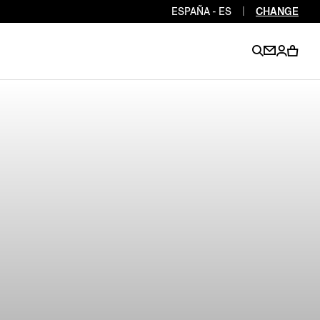
ESPAÑA - ES
|
CHANGE
EN
EN
EN
EN
PT
EN
EN
EN
EN
ES
EN
EN
DE
FR
IT
EN
EN
EN