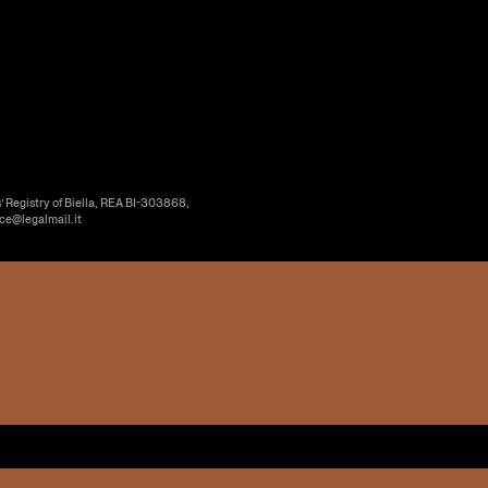
’ Registry of Biella, REA BI-303868,
ice@legalmail.it