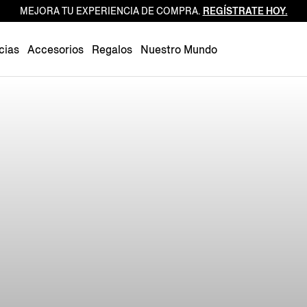
MEJORA TU EXPERIENCIA DE COMPRA.
REGÍSTRATE HOY.
Luxembourg
Netherlands
cias
Accesorios
Regalos
Nuestro Mundo
Norway
Poland
Portugal
Romania
Slovakia
Slovenia
Spain
Sweden
Switzerland
Turkey
United Kingdom