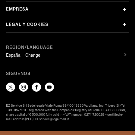
EMPRESA
LEGAL Y COOKIES
REGION/LANGUAGE
España
Change
SÍGUENOS
EZ Service Srl Sede legale Viale Roma 99/100 13835 Valdilana, loc. Trivero (BI) Tel
+39 01575911 – registered with the Companies’ Registry of Biella, REA BI-303868,
share capital of € 500.000 fully paid in – VAT number: 02741720029 – certified e-
mail address (PEC): ez.service@legalmail.it