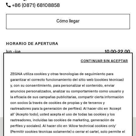
+86 (0871) 68108858
Cómo llegar
HORARIO DE APERTURA
lun.-jue.
10.00-22.00
vie.-sáb.
10.00-22.30
CONTINUAR SIN ACEPTAR
dom.
10.00-22.00
Hoy
Abierto hasta las 22:30
ZEGNA utiliza cookies y otras tecnologías de seguimiento para
garantizar el correcto funcionamiento del sitio web (cookies técnicas)
y, con su consentimiento, para personalizar el contenido, enviar
SERVICIOS DISPONIBLES
anuncios personalizados, analizar su comportamiento como usuario y
Envío a boutique no disponible.
la eficacia de sus campañas publicitarias, compartir cierta información
Devoluciones en boutique disponibles. Descubre más
aquí
.
con socios (a través de cookies de propias y de terceros y
rastreadores para la generación de perfiles). Al hacer clic en ‘Accept
all’ (Acepto todo), usted acepta el uso de todas las cookies y los
rastreadores, incluidas las cookies de marketing, generación de
perfiles y sociales). Al hacer clic en ‘Allow technical cookies only’
(Permitir cookies técnicas solamente) o cerrar el cartel, solo permite el