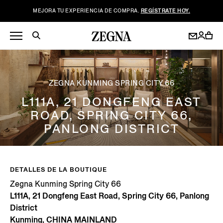
MEJORA TU EXPERIENCIA DE COMPRA.
REGÍSTRATE HOY.
ZEGNA KUNMING SPRING CITY 66
L111A, 21 DONGFENG EAST
ROAD, SPRING CITY 66,
PANLONG DISTRICT
DETALLES DE LA BOUTIQUE
Zegna Kunming Spring City 66
L111A, 21 Dongfeng East Road, Spring City 66, Panlong
District
Kunming, CHINA MAINLAND