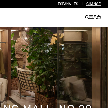
ESPAÑA - ES
|
CHANGE
EN
EN
EN
EN
PT
EN
EN
EN
EN
ES
EN
EN
DE
FR
IT
EN
EN
EN