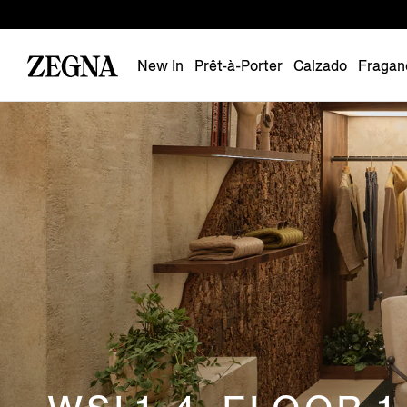
New In
Prêt-à-Porter
Calzado
Fragan