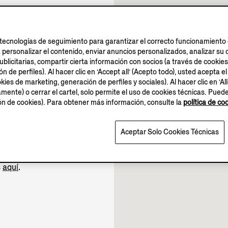
tecnologías de seguimiento para garantizar el correcto funcionamiento d
a personalizar el contenido, enviar anuncios personalizados, analizar 
blicitarias, compartir cierta información con socios (a través de cookies
10.00-21.30
 de perfiles). Al hacer clic en ‘Accept all’ (Acepto todo), usted acepta el
10.00-22.00
kies de marketing, generación de perfiles y sociales). Al hacer clic en ‘Al
amente) o cerrar el cartel, solo permite el uso de cookies técnicas. Pued
10.00-21.30
ión de cookies). Para obtener más información, consulte la
política de co
bierto hasta las 22:00
Aceptar Solo Cookies Técnicas
s
aquí
.