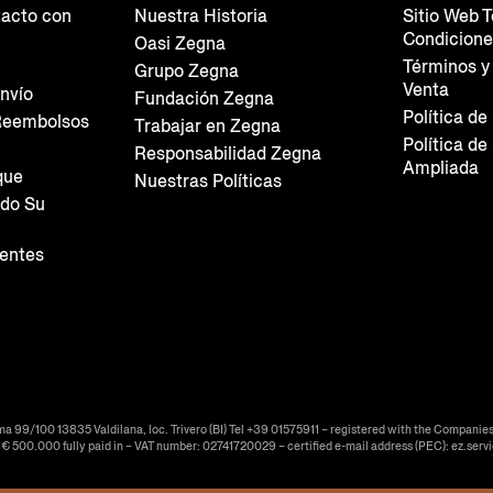
acto con
Nuestra Historia
Sitio Web 
Condicion
Oasi Zegna
Términos y
Grupo Zegna
Venta
nvío
Fundación Zegna
Política de
Reembolsos
Trabajar en Zegna
Política de
Responsabilidad Zegna
Ampliada
que
Nuestras Políticas
do Su
entes
ma 99/100 13835 Valdilana, loc. Trivero (BI) Tel +39 01575911 – registered with the Companies
f € 500.000 fully paid in – VAT number: 02741720029 – certified e-mail address (PEC): ez.serv