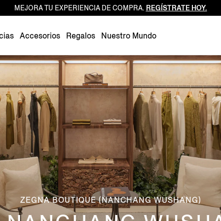
MEJORA TU EXPERIENCIA DE COMPRA.
REGÍSTRATE HOY.
Luxembourg
Netherlands
cias
Accesorios
Regalos
Nuestro Mundo
Norway
Poland
Portugal
Romania
Slovakia
Slovenia
Spain
Sweden
Switzerland
Turkey
ZEGNA BOUTIQUE (NANCHANG WUSHANG)
United Kingdom