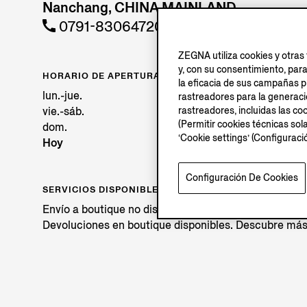
Nanchang, CHINA MAINLAND
0791-83064720
ZEGNA utiliza cookies y otras 
y, con su consentimiento, par
HORARIO DE APERTURA
la eficacia de sus campañas pu
lun.-jue.
rastreadores para la generación
vie.-sáb.
rastreadores, incluidas las coo
(Permitir cookies técnicas sol
dom.
‘Cookie settings’ (Configurac
Hoy
A
Configuración De Cookies
SERVICIOS DISPONIBLES
Envío a boutique no disponible.
Devoluciones en boutique disponibles. Descubre má