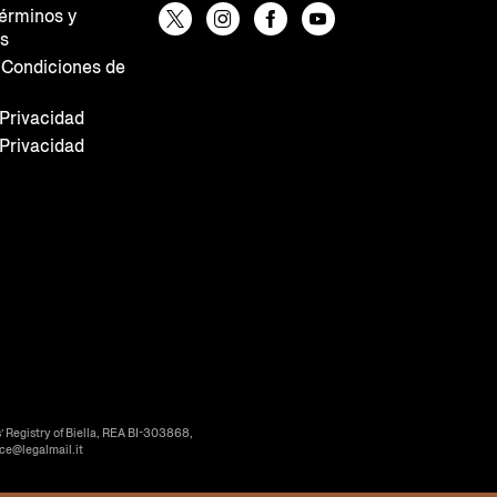
Términos y
es
 Condiciones de
 Privacidad
 Privacidad
’ Registry of Biella, REA BI-303868,
ice@legalmail.it