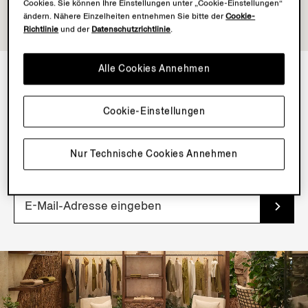
Cookies. Sie können Ihre Einstellungen unter „Cookie-Einstellungen“
ändern. Nähere Einzelheiten entnehmen Sie bitte der
Cookie-
Richtlinie
und der
Datenschutzrichtlinie
.
Alle Cookies Annehmen
NEWSLETTER
Cookie-Einstellungen
Abonnieren Sie unseren Newsletter, um exklusive
Inhalte, Dienste und frühen Zugang zu neuen Produkten
Nur Technische Cookies Annehmen
zu erhalten.