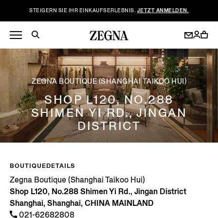
STEIGERN SIE IHR EINKAUFSERLEBNIS.
JETZT ANMELDEN.
ZEGNA BOUTIQUE (SHANGHAI TAIKOO HUI)
SHOP L120, NO.288
SHIMEN YI RD., JINGAN
DISTRICT
BOUTIQUEDETAILS
Zegna Boutique (Shanghai Taikoo Hui)
Shop L120, No.288 Shimen Yi Rd., Jingan District
Shanghai, Shanghai, CHINA MAINLAND
021-62682808