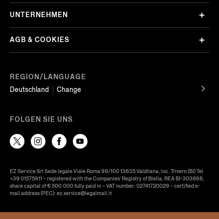
UNTERNEHMEN
AGB & COOKIES
REGION/LANGUAGE
Deutschland
Change
FOLGEN SIE UNS
EZ Service Srl Sede legale Viale Roma 99/100 13835 Valdilana, loc. Trivero (BI) Tel
+39 01575911 – registered with the Companies’ Registry of Biella, REA BI-303868,
share capital of € 500.000 fully paid in – VAT number: 02741720029 – certified e-
mail address (PEC): ez.service@legalmail.it