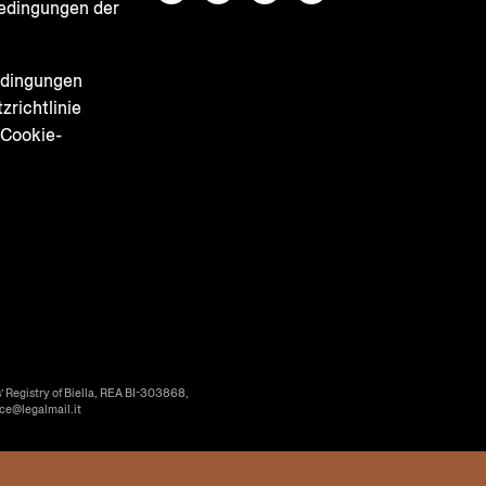
edingungen der
e
edingungen
zrichtlinie
 Cookie-
’ Registry of Biella, REA BI-303868,
ice@legalmail.it