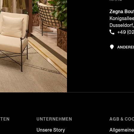
Zegna Bou
Konigsalle
Dusseldor
+49 (02
ANDERE
STEN
UNTERNEHMEN
AGB & CO
Unsere Story
Allgemein