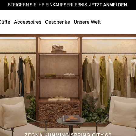
STEIGERN SIE IHR EINKAUFSERLEBNIS.
JETZT ANMELDEN.
Luxembourg
Netherlands
Düfte
Accessoires
Geschenke
Unsere Welt
Norway
Poland
Portugal
Romania
Slovakia
Slovenia
Spain
Sweden
Switzerland
Turkey
United Kingdom
ZEGNA KUNMING SPRING CITY 66