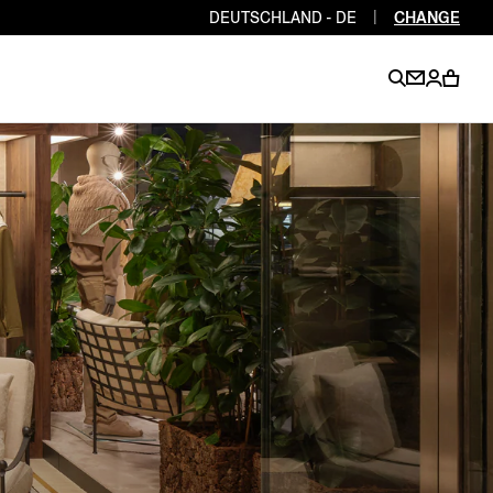
DEUTSCHLAND - DE
|
CHANGE
EN
EN
EN
EN
PT
EN
EN
EN
EN
ES
EN
EN
DE
FR
IT
EN
EN
EN