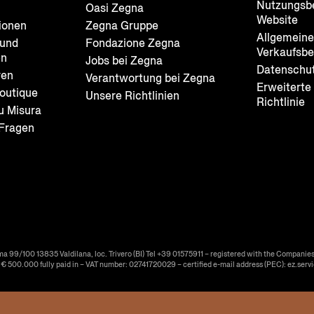
Nutzungsb
Oasi Zegna
Website
ionen
Zegna Gruppe
Allgemein
und
Fondazione Zegna
Verkaufsb
en
Jobs bei Zegna
Datenschut
ren
Verantwortung bei Zegna
Erweiterte
outique
Unsere Richtlinien
Richtlinie
u Misura
 Fragen
ma 99/100 13835 Valdilana, loc. Trivero (BI) Tel +39 01575911 – registered with the Companies
f € 500.000 fully paid in – VAT number: 02741720029 – certified e-mail address (PEC): ez.serv