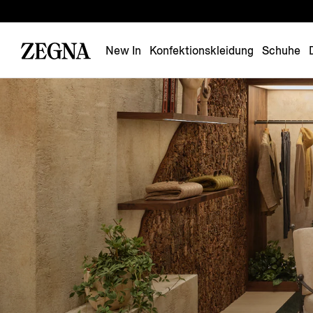
New In
Konfektionskleidung
Schuhe