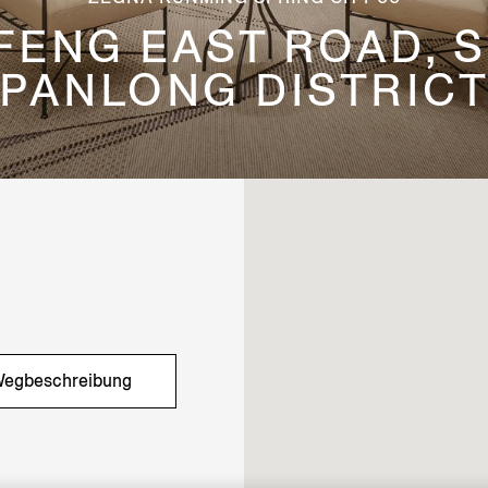
GFENG EAST ROAD, S
PANLONG DISTRIC
egbeschreibung