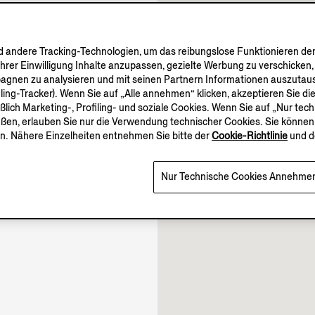
andere Tracking-Technologien, um das reibungslose Funktionieren der
Ihrer Einwilligung Inhalte anzupassen, gezielte Werbung zu verschicken
10.00-22.00
pagnen zu analysieren und mit seinen Partnern Informationen auszutaus
10.00-22.30
iling-Tracker). Wenn Sie auf „Alle annehmen“ klicken, akzeptieren Sie 
eßlich Marketing-, Profiling- und soziale Cookies. Wenn Sie auf „Nur te
10.00-22.00
eßen, erlauben Sie nur die Verwendung technischer Cookies. Sie können 
Geöffnet bis 22:30
n. Nähere Einzelheiten entnehmen Sie bitte der
Cookie-Richtlinie
und d
Nur Technische Cookies Annehme
mehr.