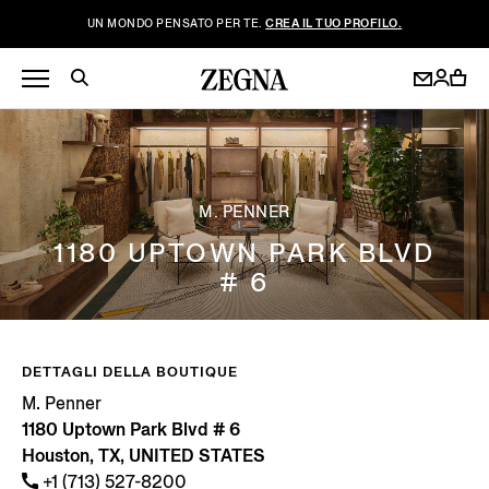
UN MONDO PENSATO PER TE.
CREA IL TUO PROFILO.
M. PENNER
1180 UPTOWN PARK BLVD
# 6
DETTAGLI DELLA BOUTIQUE
M. Penner
1180 Uptown Park Blvd # 6
Houston, TX, UNITED STATES
+1 (713) 527-8200