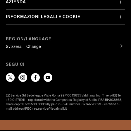
AZIENDA
INFORMAZIONI LEGALI E COOKIE
REGION/LANGUAGE
Svizzera
Change
SEGUICI
EZ Service Srl Sede legale Viale Roma 99/100 13835 Valdilana, loc. Trivero (BI) Tel
+39 01575911 – registered with the Companies’ Registry of Biella, REA BI-303868,
share capital of € 500.000 fully paid in – VAT number: 02741720029 – certified e-
mail address (PEC): ez.service@legalmail.it