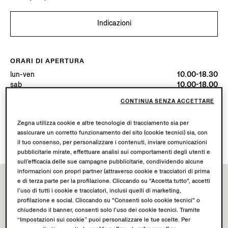
Indicazioni
ORARI DI APERTURA
lun-ven
10.00-18.30
sab
10.00-18.00
Oggi
Aperta fino alle ore 18:30
CONTINUA SENZA ACCETTARE
Zegna utilizza cookie e altre tecnologie di tracciamento sia per
SERVIZI DISPONIBILI
assicurare un corretto funzionamento del sito (cookie tecnici) sia, con
Spedizione in boutique non disponibile.
il tuo consenso, per personalizzare i contenuti, inviare comunicazioni
pubblicitarie mirate, effettuare analisi sui comportamenti degli utenti e
sull’efficacia delle sue campagne pubblicitarie, condividendo alcune
informazioni con propri partner (attraverso cookie e tracciatori di prima
e di terza parte per la profilazione. Cliccando su "Accetta tutto", accetti
l’uso di tutti i cookie e tracciatori, inclusi quelli di marketing,
profilazione e social. Cliccando su "Consenti solo cookie tecnici" o
chiudendo il banner, consenti solo l’uso dei cookie tecnici. Tramite
“Impostazioni sui cookie” puoi personalizzare le tue scelte. Per