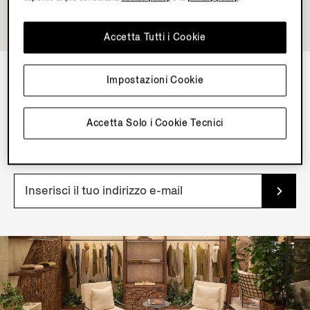
Accetta Tutti i Cookie
Impostazioni Cookie
NEWSLETTER
Accetta Solo i Cookie Tecnici
Iscriviti alla nostra newsletter per accedere in esclusiva
a contenuti, offerte, servizi e prodotti in anteprima.