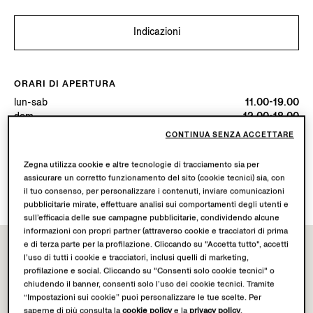
Indicazioni
ORARI DI APERTURA
lun-sab
11.00-19.00
dom
12.00-18.00
Oggi
Aperta fino alle ore 18:00
CONTINUA SENZA ACCETTARE
Zegna utilizza cookie e altre tecnologie di tracciamento sia per
SERVIZI DISPONIBILI
assicurare un corretto funzionamento del sito (cookie tecnici) sia, con
Spedizione in boutique non disponibile.
il tuo consenso, per personalizzare i contenuti, inviare comunicazioni
pubblicitarie mirate, effettuare analisi sui comportamenti degli utenti e
sull’efficacia delle sue campagne pubblicitarie, condividendo alcune
informazioni con propri partner (attraverso cookie e tracciatori di prima
e di terza parte per la profilazione. Cliccando su "Accetta tutto", accetti
l’uso di tutti i cookie e tracciatori, inclusi quelli di marketing,
profilazione e social. Cliccando su "Consenti solo cookie tecnici" o
chiudendo il banner, consenti solo l’uso dei cookie tecnici. Tramite
“Impostazioni sui cookie” puoi personalizzare le tue scelte. Per
saperne di più consulta la
cookie policy
e la
privacy policy
.