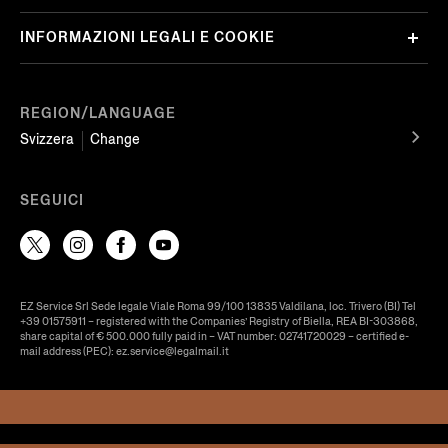
INFORMAZIONI LEGALI E COOKIE
REGION/LANGUAGE
Svizzera
Change
SEGUICI
EZ Service Srl Sede legale Viale Roma 99/100 13835 Valdilana, loc. Trivero (BI) Tel
+39 01575911 – registered with the Companies’ Registry of Biella, REA BI-303868,
share capital of € 500.000 fully paid in – VAT number: 02741720029 – certified e-
mail address (PEC): ez.service@legalmail.it