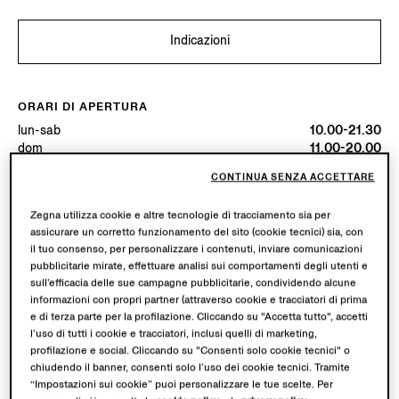
Indicazioni
ORARI DI APERTURA
lun-sab
10.00-21.30
dom
11.00-20.00
Oggi
Aperta fino alle ore 21:30
CONTINUA SENZA ACCETTARE
Zegna utilizza cookie e altre tecnologie di tracciamento sia per
SERVIZI DISPONIBILI
assicurare un corretto funzionamento del sito (cookie tecnici) sia, con
Spedizione in boutique non disponibile.
il tuo consenso, per personalizzare i contenuti, inviare comunicazioni
pubblicitarie mirate, effettuare analisi sui comportamenti degli utenti e
sull’efficacia delle sue campagne pubblicitarie, condividendo alcune
informazioni con propri partner (attraverso cookie e tracciatori di prima
e di terza parte per la profilazione. Cliccando su "Accetta tutto", accetti
l’uso di tutti i cookie e tracciatori, inclusi quelli di marketing,
profilazione e social. Cliccando su "Consenti solo cookie tecnici" o
chiudendo il banner, consenti solo l’uso dei cookie tecnici. Tramite
“Impostazioni sui cookie” puoi personalizzare le tue scelte. Per