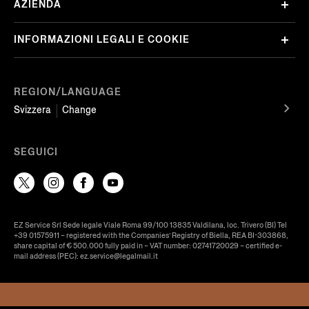
AZIENDA
INFORMAZIONI LEGALI E COOKIE
REGION/LANGUAGE
Svizzera
Change
SEGUICI
EZ Service Srl Sede legale Viale Roma 99/100 13835 Valdilana, loc. Trivero (BI) Tel
+39 01575911 – registered with the Companies’ Registry of Biella, REA BI-303868,
share capital of € 500.000 fully paid in – VAT number: 02741720029 – certified e-
mail address (PEC): ez.service@legalmail.it