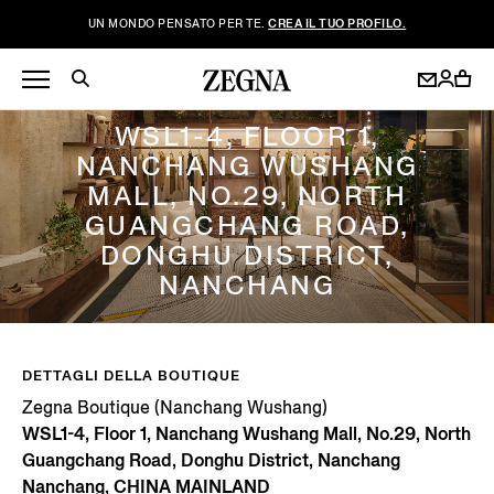
UN MONDO PENSATO PER TE.
CREA IL TUO PROFILO.
ZEGNA BOUTIQUE (NANCHANG WUSHANG)
WSL1-4, FLOOR 1,
NANCHANG WUSHANG
MALL, NO.29, NORTH
GUANGCHANG ROAD,
DONGHU DISTRICT,
NANCHANG
DETTAGLI DELLA BOUTIQUE
Zegna Boutique (Nanchang Wushang)
WSL1-4, Floor 1, Nanchang Wushang Mall, No.29, North
Guangchang Road, Donghu District, Nanchang
Nanchang, CHINA MAINLAND