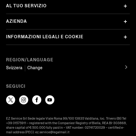
AL TUO SERVIZIO
AZIENDA
INFORMAZIONI LEGALI E COOKIE
REGION/LANGUAGE
Svizzera
Change
SEGUICI
EZ Service Srl Sede legale Viale Roma 99/100 13835 Valdilana, loc. Trivero (BI) Tel
+39 01575911 – registered with the Companies’ Registry of Biella, REA BI-303868,
share capital of € 500.000 fully paid in – VAT number: 02741720029 – certified e-
mail address (PEC): ez.service@legalmail.it