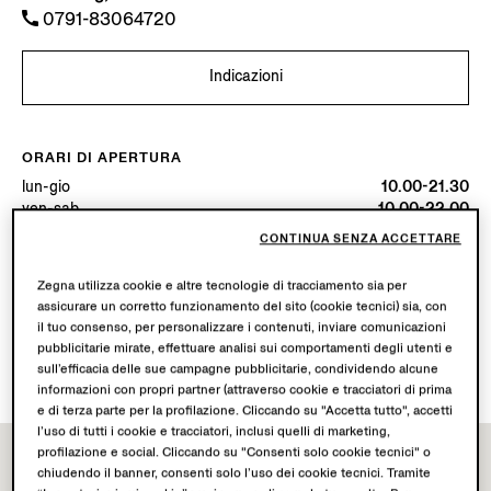
0791-83064720
Indicazioni
ORARI DI APERTURA
lun-gio
10.00-21.30
ven-sab
10.00-22.00
dom
10.00-21.30
CONTINUA SENZA ACCETTARE
Oggi
Aperta fino alle ore 21:30
Zegna utilizza cookie e altre tecnologie di tracciamento sia per
assicurare un corretto funzionamento del sito (cookie tecnici) sia, con
SERVIZI DISPONIBILI
il tuo consenso, per personalizzare i contenuti, inviare comunicazioni
Spedizione in boutique non disponibile.
pubblicitarie mirate, effettuare analisi sui comportamenti degli utenti e
Resi in boutique disponibili. Scopri di più
qui
.
sull’efficacia delle sue campagne pubblicitarie, condividendo alcune
informazioni con propri partner (attraverso cookie e tracciatori di prima
e di terza parte per la profilazione. Cliccando su "Accetta tutto", accetti
l’uso di tutti i cookie e tracciatori, inclusi quelli di marketing,
profilazione e social. Cliccando su "Consenti solo cookie tecnici" o
chiudendo il banner, consenti solo l’uso dei cookie tecnici. Tramite