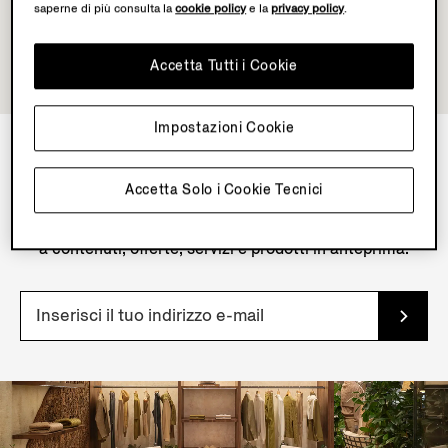
saperne di più consulta la
cookie policy
e la
privacy policy
.
Accetta Tutti i Cookie
Impostazioni Cookie
NEWSLETTER
Accetta Solo i Cookie Tecnici
Iscriviti alla nostra newsletter per accedere in esclusiva
a contenuti, offerte, servizi e prodotti in anteprima.