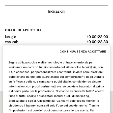
Indicazioni
ORARI DI APERTURA
lun-gio
10.00-22.00
ven-sab
10.00-22.30
dom
10.00-22.00
Oggi
Aperta fino alle ore 22:00
CONTINUA SENZA ACCETTARE
Zegna utilizza cookie e altre tecnologie di tracciamento sia per
SERVIZI DISPONIBILI
assicurare un corretto funzionamento del sito (cookie tecnici) sia, con
il tuo consenso, per personalizzare i contenuti, inviare comunicazioni
Spedizione in boutique non disponibile.
pubblicitarie mirate, effettuare analisi sui comportamenti degli utenti e
Resi in boutique disponibili. Scopri di più
qui
.
sull’efficacia delle sue campagne pubblicitarie, condividendo alcune
informazioni con propri partner (attraverso cookie e tracciatori di prima
e di terza parte per la profilazione. Cliccando su "Accetta tutto", accetti
l’uso di tutti i cookie e tracciatori, inclusi quelli di marketing,
profilazione e social. Cliccando su "Consenti solo cookie tecnici" o
chiudendo il banner, consenti solo l’uso dei cookie tecnici. Tramite
“Impostazioni sui cookie” puoi personalizzare le tue scelte. Per