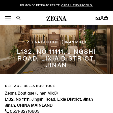
UN MONDO PENSATO PER TE.
CREA IL TUO PROFILO.
ZEGNA BOUTIQUE (JINAN MIXC)
L132, NO 11111, JINGSHI
ROAD, LIXIA DISTRICT,
JINAN
DETTAGLI DELLA BOUTIQUE
Zegna Boutique (Jinan MixC)
L132, No 11111, Jingshi Road, Lixia District, Jinan
Jinan, CHINA MAINLAND
0531-82716603