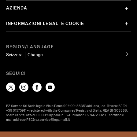
AZIENDA
INFORMAZIONI LEGALI E COOKIE
REGION/LANGUAGE
Svizzera
Change
SEGUICI
EZ Service Srl Sede legale Viale Roma 99/100 13835 Valdilana, loc. Trivero (BI) Tel
+39 01575911 – registered with the Companies’ Registry of Biella, REA BI-303868,
share capital of € 500.000 fully paid in – VAT number: 02741720029 – certified e-
mail address (PEC): ez.service@legalmail.it