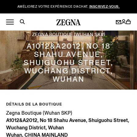
AMÉLIOREZ VOTRE EXPÉRIENCE D’ACHAT.
INSCRIVEZ-VOUS.
ZEGNA BOUTIQUE (WUHAN SKP)
A1012&A2012, NO 18
SHAHU AVENUE,
SHUIGUOHU STREET,
WUCHANG DISTRICT,
WUHAN
DÉTAILS DE LA BOUTIQUE
Zegna Boutique (Wuhan SKP)
A1012&A2012, No 18 Shahu Avenue, Shuiguohu Street,
Wuchang District, Wuhan
Wuhan, CHINA MAINLAND