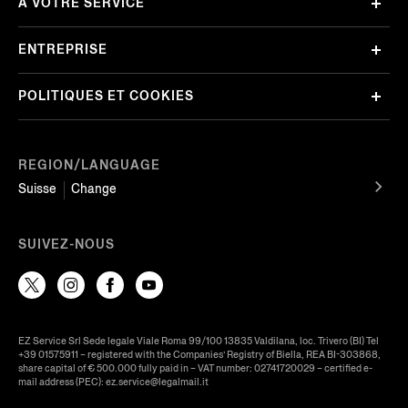
À VOTRE SERVICE
ENTREPRISE
POLITIQUES ET COOKIES
REGION/LANGUAGE
Suisse
Change
SUIVEZ-NOUS
EZ Service Srl Sede legale Viale Roma 99/100 13835 Valdilana, loc. Trivero (BI) Tel
+39 01575911 – registered with the Companies’ Registry of Biella, REA BI-303868,
share capital of € 500.000 fully paid in – VAT number: 02741720029 – certified e-
mail address (PEC): ez.service@legalmail.it