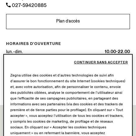
027-59420885
Plan d’accès
HORAIRES D'OUVERTURE
lun.-dim.
10.00-22.00
Aujourd’hui
Ouverte jusqu’à 22:00
CONTINUER SANS ACCEPTER
SERVICES DISPONIBLES
Zegna utilise des cookies et d’autres technologies de suivi afin
d’assurer le bon fonctionnement du site Internet (cookies techniques)
Livraison en boutique non disponible.
et, avec votre autorisation, afin de personnaliser le contenu, envoie
Retours en boutique disponibles. En savoir plus
ici
.
des publicités ciblées, analyse le comportement de l’utilisateur ainsi
que l’efficacité de ses campagnes publicitaires, en partageant des
informations avec ses partenaires (via des cookies et des trackers de
première et de tierce parties pour le profilage). En cliquant sur « Tout
accepter », vous acceptez l’utilisation de tous les cookies et trackers,
y compris les cookies de marketing, de profilage et de réseaux
sociaux. En cliquant sur « Accepter les cookies techniques
uniquement » ou en refermant la bannière, vous acceptez