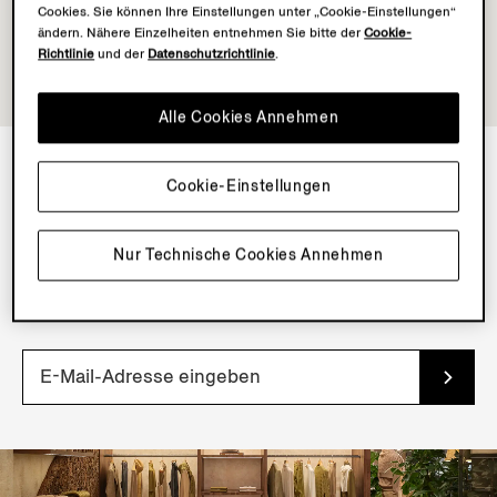
Cookies. Sie können Ihre Einstellungen unter „Cookie-Einstellungen“
ändern. Nähere Einzelheiten entnehmen Sie bitte der
Cookie-
Richtlinie
und der
Datenschutzrichtlinie
.
Alle Cookies Annehmen
Cookie-Einstellungen
NEWSLETTER
Abonnieren Sie unseren Newsletter, um exklusive
Nur Technische Cookies Annehmen
Inhalte, Dienste und frühen Zugang zu neuen Produkten
zu erhalten.