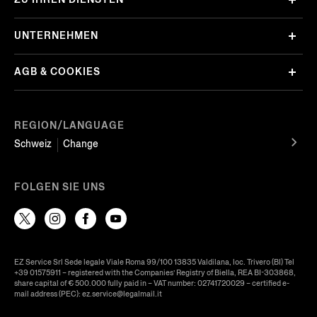
UNTERNEHMEN
AGB & COOKIES
REGION/LANGUAGE
Schweiz
Change
FOLGEN SIE UNS
EZ Service Srl Sede legale Viale Roma 99/100 13835 Valdilana, loc. Trivero (BI) Tel
+39 01575911 – registered with the Companies’ Registry of Biella, REA BI-303868,
share capital of € 500.000 fully paid in – VAT number: 02741720029 – certified e-
mail address (PEC): ez.service@legalmail.it