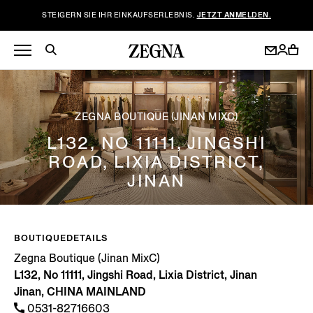
STEIGERN SIE IHR EINKAUFSERLEBNIS.
JETZT ANMELDEN.
ZEGNA BOUTIQUE (JINAN MIXC)
L132, NO 11111, JINGSHI
ROAD, LIXIA DISTRICT,
JINAN
BOUTIQUEDETAILS
Zegna Boutique (Jinan MixC)
L132, No 11111, Jingshi Road, Lixia District, Jinan
Jinan, CHINA MAINLAND
0531-82716603