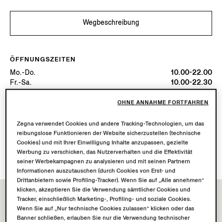
Wegbeschreibung
ÖFFNUNGSZEITEN
Mo.-Do.
10.00-22.00
Fr.-Sa.
10.00-22.30
So.
10.00-22.00
Heute
Geöffnet bis 22:00
OHNE ANNAHME FORTFAHREN
Zegna verwendet Cookies und andere Tracking-Technologien, um das
VERFÜGBARE DIENSTLEISTUNGEN
reibungslose Funktionieren der Website sicherzustellen (technische
Cookies) und mit Ihrer Einwilligung Inhalte anzupassen, gezielte
Lieferung in die Boutique nicht verfügbar.
Werbung zu verschicken, das Nutzerverhalten und die Effektivität
Rückgabe in der Boutique möglich. Erfahren Sie
hier
mehr.
seiner Werbekampagnen zu analysieren und mit seinen Partnern
Informationen auszutauschen (durch Cookies von Erst- und
Drittanbietern sowie Profiling-Tracker). Wenn Sie auf „Alle annehmen“
klicken, akzeptieren Sie die Verwendung sämtlicher Cookies und
Tracker, einschließlich Marketing-, Profiling- und soziale Cookies.
Wenn Sie auf „Nur technische Cookies zulassen“ klicken oder das
Banner schließen, erlauben Sie nur die Verwendung technischer