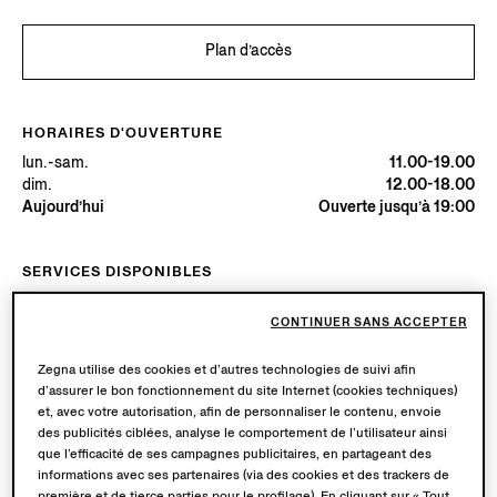
Plan d’accès
HORAIRES D'OUVERTURE
lun.-sam.
11.00-19.00
dim.
12.00-18.00
Aujourd’hui
Ouverte jusqu’à 19:00
SERVICES DISPONIBLES
Livraison en boutique disponible. En savoir plus
ici
.
Retours en boutique disponibles. En savoir plus
ici
.
CONTINUER SANS ACCEPTER
Zegna utilise des cookies et d’autres technologies de suivi afin
d’assurer le bon fonctionnement du site Internet (cookies techniques)
Essayez en Boutique
et, avec votre autorisation, afin de personnaliser le contenu, envoie
des publicités ciblées, analyse le comportement de l’utilisateur ainsi
que l’efficacité de ses campagnes publicitaires, en partageant des
informations avec ses partenaires (via des cookies et des trackers de
Prendre Rendez-Vous
première et de tierce parties pour le profilage). En cliquant sur « Tout