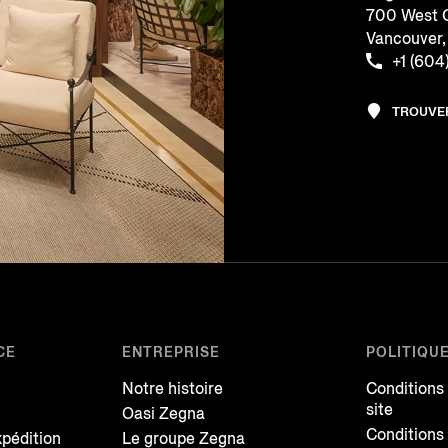
700 West G
Vancouver
+1 (604
TROUVE
CE
ENTREPRISE
POLITIQU
Notre histoire
Conditions
site
Oasi Zegna
Conditions
xpédition
Le groupe Zegna