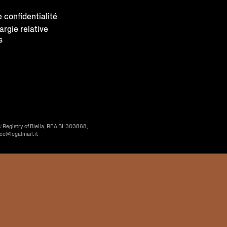
e confidentialité
largie relative
s
’ Registry of Biella, REA BI-303868,
ice@legalmail.it