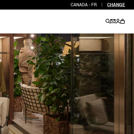
CANADA - FR
|
CHANGE
EN
EN
EN
EN
PT
EN
EN
EN
EN
ES
EN
EN
DE
FR
IT
EN
EN
EN