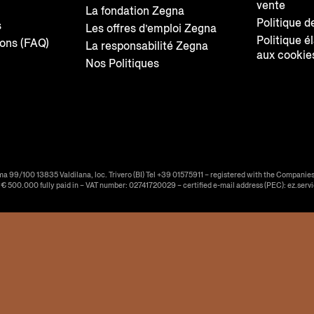
vente
La fondation Zegna
Politique d
s
Les offres d’emploi Zegna
Politique é
ions (FAQ)
La responsabilité Zegna
aux cookie
Nos Politiques
ma 99/100 13835 Valdilana, loc. Trivero (BI) Tel +39 01575911 – registered with the Companies
f € 500.000 fully paid in – VAT number: 02741720029 – certified e-mail address (PEC): ez.serv