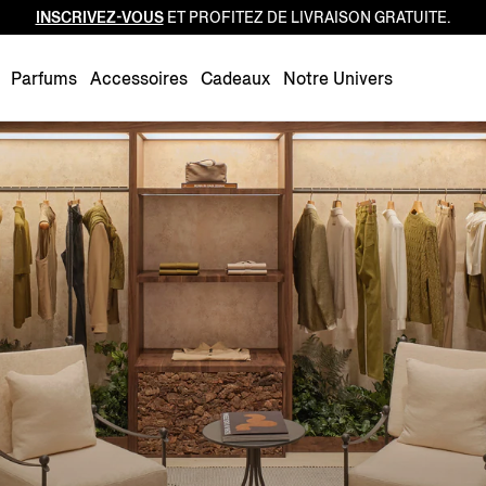
INSCRIVEZ-VOUS
ET PROFITEZ DE LIVRAISON GRATUITE.
Luxembourg
Netherlands
Parfums
Accessoires
Cadeaux
Notre Univers
Norway
Poland
Portugal
Romania
Slovakia
Slovenia
Spain
Sweden
Switzerland
Turkey
United Kingdom